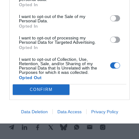
formación, una sala de cata y cocina "con
Opted In
capacidad para más de 100 personas",
I want to opt-out of the Sale of my
laboratorios, despachos y salas de reuniones para
Personal Data.
atender entidades relacionadas con el sector
Opted In
enoturístico, agroalimentario y agrario. También
I want to opt-out of processing my
Personal Data for Targeted Advertising.
está la puerta abierta para que se ubique la
Opted In
escuela de enología de Falset.
I want to opt-out of Collection, Use,
Retention, Sale, and/or Sharing of my
Personal Data that Is Unrelated with the
Purposes for which it was collected.
Añadir
VIA Empresa
como fuente preferida
Opted Out
de Google de forma gratuita
Mantente informado con las últimas noticias de
CONFIRM
actualidad
ACTIVAR AHORA
Data Deletion
Data Access
Privacy Policy