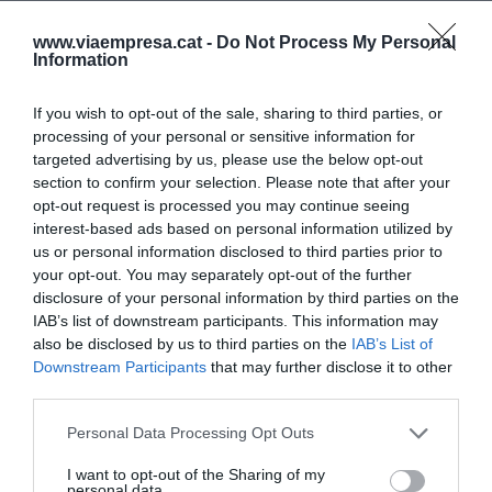
Nueva sede de Vitec
www.viaempresa.cat -
Do Not Process My Personal
Information
Pero la obra principal es el traslado de Vitec, que
permitiría dar un salto cualitativo al centro en
If you wish to opt-out of the sale, sharing to third parties, or
processing of your personal or sensitive information for
materia de "formación, investigación, innovación
targeted advertising by us, please use the below opt-out
tecnológica y atender los retos del cambio
section to confirm your selection. Please note that after your
climático" y convertirse "en referencia en el sur de
opt-out request is processed you may continue seeing
Europa", según Brull. De momento ya hay un plan
interest-based ads based on personal information utilized by
us or personal information disclosed to third parties prior to
estratégico que pone sobre plano la distribución
your opt-out. You may separately opt-out of the further
en la Falbar. Así, en la planta baja habría la
disclosure of your personal information by third parties on the
recepción, una sala de crianza y guarda de
IAB’s list of downstream participants. This information may
also be disclosed by us to third parties on the
IAB’s List of
botellas, una sala de procesamiento de uva, una
Downstream Participants
that may further disclose it to other
planta piloto de nuevas tecnologías, cámaras de
third parties.
temperatura controlada, almacén y una zona
Personal Data Processing Opt Outs
destinada a una bodega experimental. En el
primer piso se ubicaría una sala de actos y de
I want to opt-out of the Sharing of my
personal data.