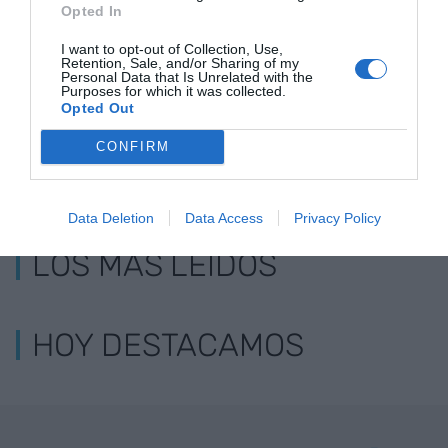
Opted In
de Mogoda
cuadrados en Santa
menos que l
Perpetua
hombres
I want to opt-out of Collection, Use,
Retention, Sale, and/or Sharing of my
Personal Data that Is Unrelated with the
Purposes for which it was collected.
Opted Out
CONFIRM
Data Deletion
Data Access
Privacy Policy
LOS MÁS LEÍDOS
HOY DESTACAMOS