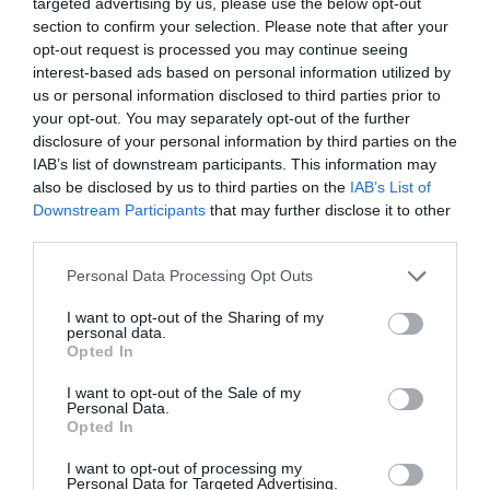
targeted advertising by us, please use the below opt-out
section to confirm your selection. Please note that after your
opt-out request is processed you may continue seeing
interest-based ads based on personal information utilized by
us or personal information disclosed to third parties prior to
your opt-out. You may separately opt-out of the further
disclosure of your personal information by third parties on the
IAB’s list of downstream participants. This information may
also be disclosed by us to third parties on the
IAB’s List of
RELACIONADAS
Downstream Participants
that may further disclose it to other
third parties.
Personal Data Processing Opt Outs
I want to opt-out of the Sharing of my
personal data.
Opted In
I want to opt-out of the Sale of my
Personal Data.
Opted In
Nuevo encargo en
GLP construirá un
Las mujeres 
la planta de Alstom
centro logístico de
Vallès Occid
I want to opt-out of processing my
en Santa Perpètua
14.000 metros
cobran un 2
Personal Data for Targeted Advertising.