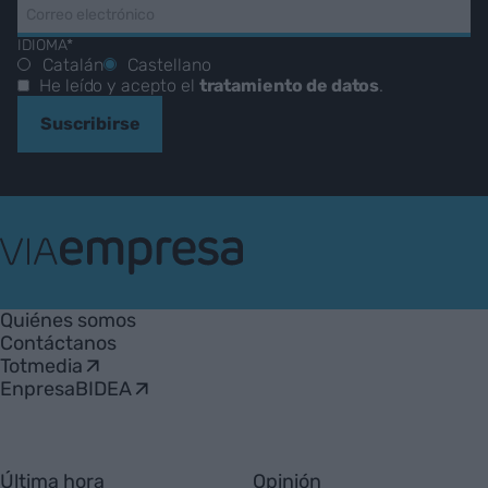
IDIOMA*
Catalán
Castellano
He leído y acepto el
tratamiento de datos
.
Suscribirse
VIA
Empresa
Quiénes somos
Contáctanos
Totmedia
EnpresaBIDEA
Última hora
Opinión