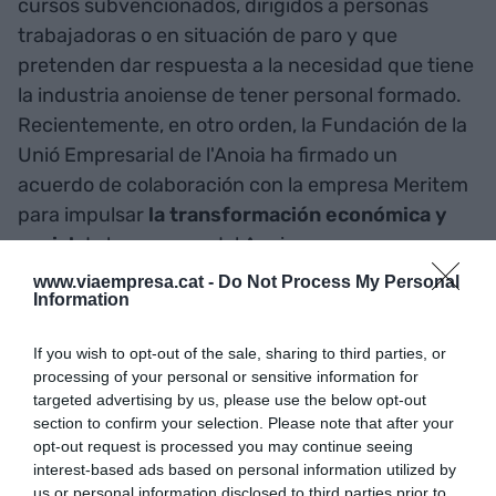
cursos subvencionados, dirigidos a personas
trabajadoras o en situación de paro y que
pretenden dar respuesta a la necesidad que tiene
la industria anoiense de tener personal formado.
Recientemente, en otro orden, la Fundación de la
Unió Empresarial de l'Anoia ha firmado un
acuerdo de colaboración con la empresa Meritem
para impulsar
la transformación económica y
social
de la comarca del Anoia.
www.viaempresa.cat -
Do Not Process My Personal
Information
Este vínculo permite a la fundación poder
impulsar diversas acciones vinculadas
al empleo
If you wish to opt-out of the sale, sharing to third parties, or
y al emprendimiento,
fomentar las vocaciones
processing of your personal or sensitive information for
industriales y crear vínculos y red con otras
targeted advertising by us, please use the below opt-out
section to confirm your selection. Please note that after your
entidades, organismos e instituciones de la
opt-out request is processed you may continue seeing
comarca. La misión de la Fundació UEA es
interest-based ads based on personal information utilized by
consolidarse como un agente transformador, un
us or personal information disclosed to third parties prior to