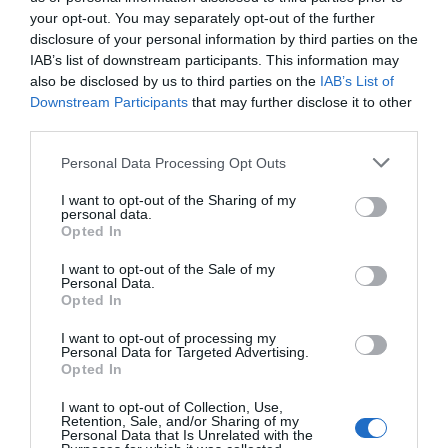
referente al trabajar por el progreso social y
your opt-out. You may separately opt-out of the further
disclosure of your personal information by third parties on the
sostenible del Anoia; creando un impacto positivo
IAB’s list of downstream participants. This information may
y promoviendo la igualdad de oportunidades,
also be disclosed by us to third parties on the
IAB’s List of
llegando al consenso social.
Downstream Participants
that may further disclose it to other
third parties.
Personal Data Processing Opt Outs
Añadir
VIA Empresa
como fuente preferida
de Google de forma gratuita
I want to opt-out of the Sharing of my
Mantente informado con las últimas noticias de
personal data.
actualidad
Opted In
ACTIVAR AHORA
I want to opt-out of the Sale of my
Personal Data.
Opted In
I want to opt-out of processing my
Personal Data for Targeted Advertising.
Opted In
I want to opt-out of Collection, Use,
Retention, Sale, and/or Sharing of my
Personal Data that Is Unrelated with the