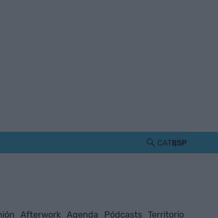
CAT
ESP
nión
Afterwork
Agenda
Pódcasts
Territorio