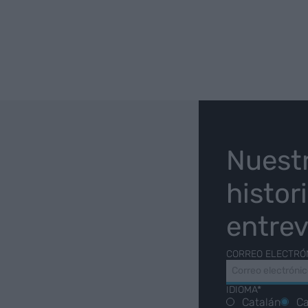
O
Nuest
histor
entrev
CORREO ELECTRÓ
IDIOMA*
Catalán
Ca