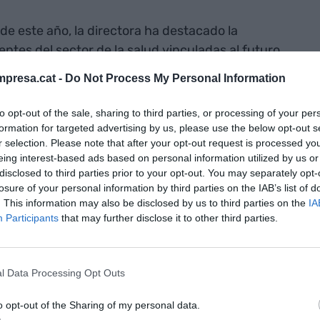
de este año, la directora ha destacado la
tes del sector de la salud vinculadas al futuro
omo el aumento de compañías relacionadas con la
presa.cat -
Do Not Process My Personal Information
 año han ganado peso las propuestas vinculadas a
ficios, reformas del hogar y las energías
to opt-out of the sale, sharing to third parties, or processing of your per
lares y otras soluciones de eficiencia doméstica.
formation for targeted advertising by us, please use the below opt-out s
r selection. Please note that after your opt-out request is processed y
eing interest-based ads based on personal information utilized by us or
ipado en ediciones anteriores y el 65% provienen de
disclosed to third parties prior to your opt-out. You may separately opt-
tores más representados han sido los servicios, el
losure of your personal information by third parties on the IAB’s list of
. This information may also be disclosed by us to third parties on the
IA
ctrica, y ha crecido también la presencia de
Participants
that may further disclose it to other third parties.
han mantenido en cifras similares la decoración, la
ología y el motor.
l Data Processing Opt Outs
n y premios COACGi
o opt-out of the Sharing of my personal data.