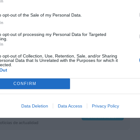
In
cia ha agotado las entradas y ha registrado un
 llegado al máximo de ocupación los talleres
o opt-out of the Sale of my Personal Data.
irona
sobre el uso de desfibriladores externos
In
dos jornadas. El Escenario Gastronómico ha
to opt-out of processing my Personal Data for Targeted
oductos del sello Girona Excel·lent, con 22
ing.
In
llenarse.
o opt-out of Collection, Use, Retention, Sale, and/or Sharing
ersonal Data that Is Unrelated with the Purposes for which it
elebrado el Día del Agente Comercial y se han
lected.
Out
a
Associació d'Empresaris i Emprenedors de
42º Business Lunch, que ha servido para reforzar
CONFIRM
itorio.
Data Deletion
Data Access
Privacy Policy
nte preferida de Google de
ACTIVAR AHORA
oticias de actualidad