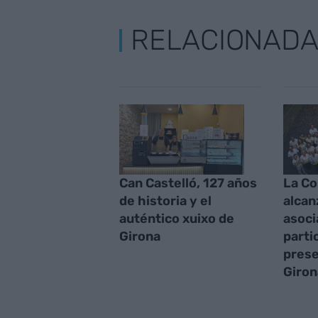
RELACIONAD
Can Castelló, 127 años
La C
de historia y el
alcan
auténtico xuixo de
asoci
Girona
parti
prese
Giron