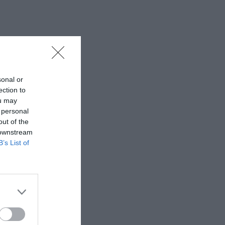
sonal or
ection to
ou may
 personal
out of the
 downstream
B’s List of