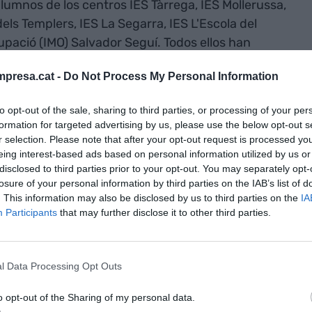
lumnos de los centros IES Tàrrega, IES Mollerussa,
dels Templers, IES La Segarra, IES L'Escola del
cupació (IMO) Salvador Seguí. Todos ellos han
 de utilizar y adaptar sus conocimientos y
presa.cat -
Do Not Process My Personal Information
ción de un sector determinado.
to opt-out of the sale, sharing to third parties, or processing of your per
participado
formation for targeted advertising by us, please use the below opt-out s
r selection. Please note that after your opt-out request is processed y
nar de alumnos
eing interest-based ads based on personal information utilized by us or
disclosed to third parties prior to your opt-out. You may separately opt-
Tàrrega, IES
losure of your personal information by third parties on the IAB’s list of
copi-Maristes,
. This information may also be disclosed by us to third parties on the
IA
Participants
that may further disclose it to other third parties.
plers, IES La
a del Treball y
l Data Processing Opt Outs
pal d’Ocupació
o opt-out of the Sharing of my personal data.
uí