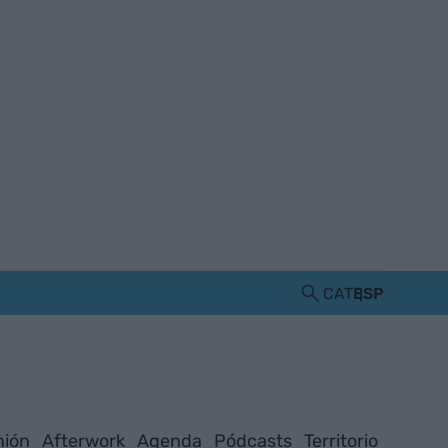
CAT
ESP
nión
Afterwork
Agenda
Pódcasts
Territorio