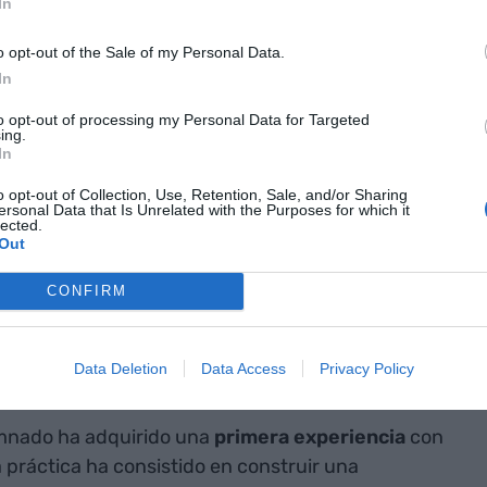
In
o opt-out of the Sale of my Personal Data.
nvenida a cargo de
Jordi Verdú
, diputado y
In
omoció Econòmica de la Diputació de Lleida, y
to opt-out of processing my Personal Data for Targeted
tut, Educació i Ocupació y presidente del IMO. Y es
ing.
n el proyecto JEP -Joves Empresaris/àries de
In
s, de Globalleida, el área de emprendeduría y de
o opt-out of Collection, Use, Retention, Sale, and/or Sharing
ersonal Data that Is Unrelated with the Purposes for which it
tamiento de Lleida, englobado en la programación
lected.
ambién ha colaborado el Departamento de
Out
CONFIRM
ontacto con la
Data Deletion
Data Access
Privacy Policy
umnado ha adquirido una
primera experiencia
con
práctica ha consistido en construir una