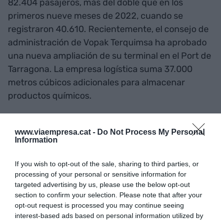
82.404 pasajeros, más del doble que en los
primeros nueve meses de 2022, cuando se
registraron 40.610. Recientemente, el consejo de
administración de Vopak Terquimsa ha aprobado
una nueva ampliación de su terminal en el Port de
Tarragona. La empresa logística suma 37.000
metros cúbicos adicionales para almacenar
productos químicos.
La previsión es que las obras comiencen durante
www.viaempresa.cat -
Do Not Process My Personal
el 2024 y el almacén esté operativo dos años más
Information
tarde. Desde el año 2017 hasta la actualidad,
Vopak ha movilizado 72 millones de euros en el
If you wish to opt-out of the sale, sharing to third parties, or
processing of your personal or sensitive information for
equipamiento del sur de Catalunya. "La apuesta
targeted advertising by us, please use the below opt-out
por Tarragona nos consolida como el socio de
section to confirm your selection. Please note that after your
referencia de la industria química en su proceso
opt-out request is processed you may continue seeing
interest-based ads based on personal information utilized by
de descarbonización", describe Eduardo Sañudo.