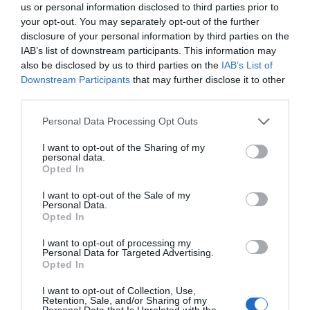
us or personal information disclosed to third parties prior to
En este sentido, el director general de la empresa
your opt-out. You may separately opt-out of the further
afirma que el nuevo proyecto incorpora "la última
disclosure of your personal information by third parties on the
tecnología en automatización industrial para
IAB’s list of downstream participants. This information may
also be disclosed by us to third parties on the
IAB’s List of
realizar operaciones más seguras y eficientes".
Downstream Participants
that may further disclose it to other
third parties.
Añadir
VIA Empresa
como fuente preferida
Personal Data Processing Opt Outs
de Google de forma gratuita
Mantente informado con las últimas noticias de
I want to opt-out of the Sharing of my
actualidad
personal data.
Opted In
ACTIVAR AHORA
I want to opt-out of the Sale of my
Personal Data.
Opted In
I want to opt-out of processing my
Personal Data for Targeted Advertising.
Opted In
I want to opt-out of Collection, Use,
Retention, Sale, and/or Sharing of my
Personal Data that Is Unrelated with the