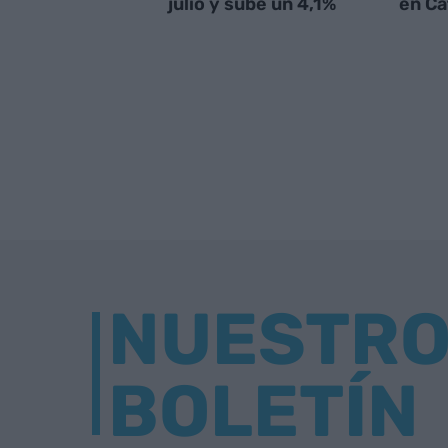
julio y sube un 4,1%
en Ca
NUESTR
BOLETÍN