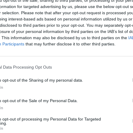
to opt-out of the sale, sharing to third parties, or processing of your per
n sido los de Navarra (6,1%), seguido del Aragón
formation for targeted advertising by us, please use the below opt-out s
s Valencià (3,9%). De hecho, según Tinsa, la
r selection. Please note that after your opt-out request is processed y
eing interest-based ads based on personal information utilized by us or
 donde los precios se incrementaron un 42% y un
disclosed to third parties prior to your opt-out. You may separately opt-
e la crisis, son los territorios más dinámicos, a
losure of your personal information by third parties on the IAB’s list of
. This information may also be disclosed by us to third parties on the
IA
Participants
that may further disclose it to other third parties.
s precios de las viviendas acabadas de construir
a las de Girona lo han hecho en un 4,5% y a las de
l Data Processing Opt Outs
contrario, en la demarcación de Lleida han sufrido
o opt-out of the Sharing of my personal data.
In
el precio de la vivienda ha aumentado un 3% a
o opt-out of the Sale of my Personal Data.
mestrales se produjo un descenso del 1,7%. En
In
mento de las viviendas acabadas ha subido un 3,8%
omparación con el mismo periodo del año pasado,
to opt-out of processing my Personal Data for Targeted
ing.
 tercer trimestre la subida ha estado del 1,2%.
In