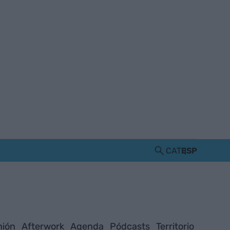
CAT
ESP
nión
Afterwork
Agenda
Pódcasts
Territorio