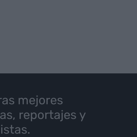
ras mejores
ias, reportajes y
istas.