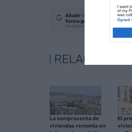
I want t
of my P
was col
Añadir
VIA Empresa
como fue
Opted 
forma gratuita
Mantente informado con las últimas n
RELACIONAD
La compraventa de
El pre
viviendas remonta en
vivie