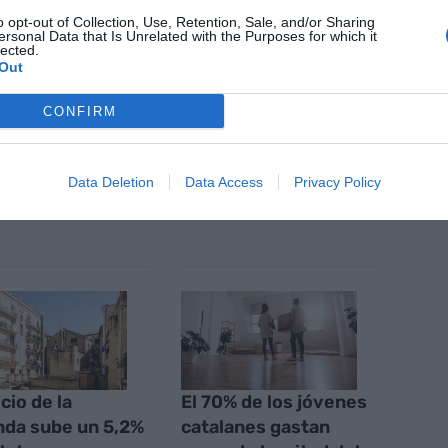
o opt-out of Collection, Use, Retention, Sale, and/or Sharing
ersonal Data that Is Unrelated with the Purposes for which it
lected.
nte preferida de Google de
Out
ACTIVAR AHORA
oticias de actualidad
CONFIRM
Data Deletion
Data Access
Privacy Policy
AS
cio de la
El 70% de los jóvenes
nda sube un 5,2%
catalanes gastan