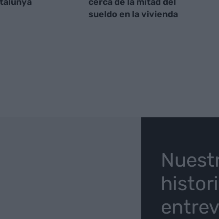
talunya
cerca de la mitad del
sueldo en la vivienda
O
Nuest
histor
entrev