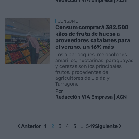
Redacción VIA Empresa | ACN
CONSUMO
Consum comprará 382.500
kilos de fruta de hueso a
proveedores catalanes para
el verano, un 16% más
Los albaricoques, melocotones
amarillos, nectarinas, paraguayas
y cerezas son los principales
frutos, procedentes de
agricultores de Lleida y
Tarragona
Por
Redacción VIA Empresa | ACN
Anterior
1
2
3
4
5
…
549
Siguiente