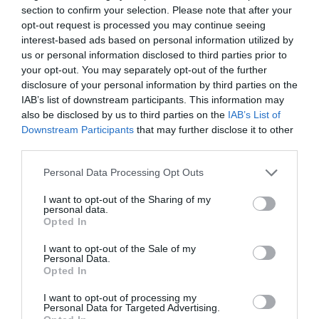
section to confirm your selection. Please note that after your
els incentius directes i fiscals poc estimulants i
opt-out request is processed you may continue seeing
l’entorn regulador massa pesant, amb una
interest-based ads based on personal information utilized by
burocràcia que frena iniciatives i una manca de
us or personal information disclosed to third parties prior to
flexibilitat que permeti entorns experimentals
your opt-out. You may separately opt-out of the further
disclosure of your personal information by third parties on the
més àgils. Aquest conjunt de factors explica
IAB’s list of downstream participants. This information may
l’estancament d’Espanya en la classificació.
also be disclosed by us to third parties on the
IAB’s List of
Downstream Participants
that may further disclose it to other
third parties.
Espanya manté una gran
Personal Data Processing Opt Outs
dificultat per transferir la
I want to opt-out of the Sharing of my
recerca pública cap al teixit
personal data.
Opted In
productiu, té poca capacitat
I want to opt-out of the Sale of my
per transformar idees en
Personal Data.
Opted In
startups amb projecció
I want to opt-out of processing my
Personal Data for Targeted Advertising.
global i manca d’empreses