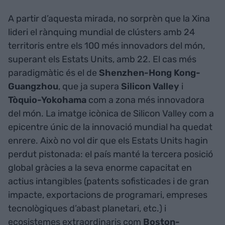
A partir d’aquesta mirada, no sorprèn que la Xina
lideri el rànquing mundial de clústers amb 24
territoris entre els 100 més innovadors del món,
superant els Estats Units, amb 22. El cas més
paradigmàtic és el de
Shenzhen-Hong Kong-
Guangzhou
, que ja supera
Silicon Valley
i
Tòquio-Yokohama
com a zona més innovadora
del món. La imatge icònica de Silicon Valley com a
epicentre únic de la innovació mundial ha quedat
enrere. Això no vol dir que els Estats Units hagin
perdut pistonada: el país manté la tercera posició
global gràcies a la seva enorme capacitat en
actius intangibles (patents sofisticades i de gran
impacte, exportacions de programari, empreses
tecnològiques d’abast planetari, etc.) i
ecosistemes extraordinaris com
Boston-