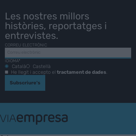
Les nostres millors
històries, reportatges i
entrevistes.
CORREU ELECTRÒNIC
IDIOMA*
Català
Castellà
He llegit i accepto el
tractament de dades
.
Subscriure's
VIA
Empresa