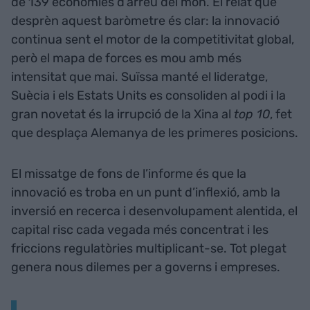
de 139 economies d’arreu del món. El relat que
desprèn aquest baròmetre és clar: la innovació
continua sent el motor de la competitivitat global,
però el mapa de forces es mou amb més
intensitat que mai. Suïssa manté el lideratge,
Suècia i els Estats Units es consoliden al podi i la
gran novetat és la irrupció de la Xina al
top 10
, fet
que desplaça Alemanya de les primeres posicions.
El missatge de fons de l’informe és que la
innovació es troba en un punt d’inflexió, amb la
inversió en recerca i desenvolupament alentida, el
capital risc cada vegada més concentrat i les
friccions regulatòries multiplicant-se. Tot plegat
genera nous dilemes per a governs i empreses.