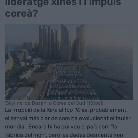
lideratge xinès i l'impuls
coreà?
'Skyline' de Busan, a Corea del Sud | iStock
La irrupció de la Xina al
top 10
és, probablement,
el senyal més clar de com ha evolucionat el tauler
mundial. Encara hi ha qui veu el país com “la
fàbrica del món”, però les dades desmenteixen