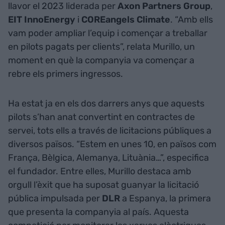
llavor el 2023 liderada per
Axon Partners Group
,
EIT InnoEnergy
i
COREangels Climate
. “Amb ells
vam poder ampliar l’equip i començar a treballar
en pilots pagats per clients”, relata Murillo, un
moment en què la companyia va començar a
rebre els primers ingressos.
Ha estat ja en els dos darrers anys que aquests
pilots s’han anat convertint en contractes de
servei, tots ells a través de licitacions públiques a
diversos països. “Estem en unes 10, en països com
França, Bèlgica, Alemanya, Lituània…”, especifica
el fundador. Entre elles, Murillo destaca amb
orgull l’èxit que ha suposat guanyar la licitació
pública impulsada per
DLR
a Espanya, la primera
que presenta la companyia al país. Aquesta