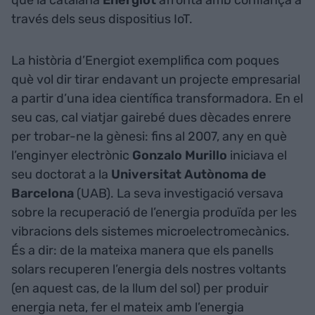
que la catalana
Energiot
afronta amb confiança a
través dels seus dispositius IoT.
La història d’Energiot exemplifica com poques
què vol dir tirar endavant un projecte empresarial
a partir d’una idea científica transformadora. En el
seu cas, cal viatjar gairebé dues dècades enrere
per trobar-ne la gènesi: fins al 2007, any en què
l’enginyer electrònic
Gonzalo Murillo
iniciava el
seu doctorat a la
Universitat Autònoma de
Barcelona
(UAB). La seva investigació versava
sobre la recuperació de l’energia produïda per les
vibracions dels sistemes microelectromecànics.
És a dir: de la mateixa manera que els panells
solars recuperen l’energia dels nostres voltants
(en aquest cas, de la llum del sol) per produir
energia neta, fer el mateix amb l’energia