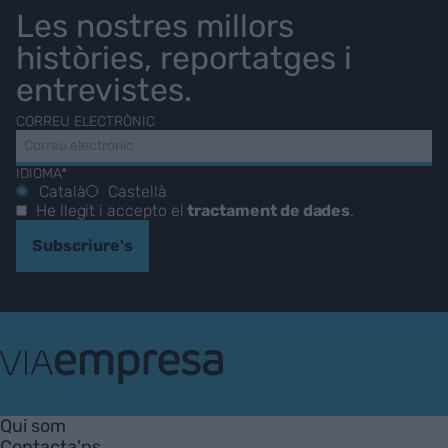
Les nostres millors
històries, reportatges i
entrevistes.
CORREU ELECTRÒNIC
IDIOMA*
Català
Castellà
He llegit i accepto el
tractament de dades
.
Subscriure's
VIA
Empresa
Qui som
Contacta'ns