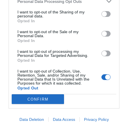
Personal Data Processing Opt Outs
d’una passarel·la externa connectada amb cable,
I want to opt-out of the Sharing of my
amb la intenció que no passin per cap xarxa mòbil
personal data.
Opted In
(que és un dels requisits demanats per alguns
licitadors).
I want to opt-out of the Sale of my
Personal Data.
Opted In
Un cop el dispositiu recull les dades de l’estat i
I want to opt-out of processing my
capacitat de la xarxa elèctrica, aquestes es
Personal Data for Targeted Advertising.
Opted In
presenten al client a través d’un quadre de
comandament digital, personalitzat en funció de
I want to opt-out of Collection, Use,
Retention, Sale, and/or Sharing of my
cada cas d’ús. Alguns d’ells, exemplifica Murillo,
Personal Data that Is Unrelated with the
Purposes for which it was collected.
informen sobre com canvia el temps de vida
Opted Out
calculat de les infraestructures en funció de
CONFIRM
l’històric de dades, amb la voluntat de fer un
manteniment predictiu; mentre que d’altres
poden calcular la capacitat màxima en temps real
Data Deletion
Data Access
Privacy Policy
d’un tram de la xarxa en funció de les condicions