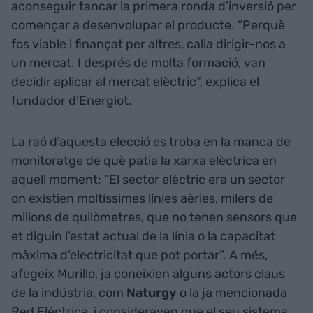
aconseguir tancar la primera ronda d’inversió per
començar a desenvolupar el producte. “Perquè
fos viable i finançat per altres, calia dirigir-nos a
un mercat. I després de molta formació, van
decidir aplicar al mercat elèctric”, explica el
fundador d’Energiot.
La raó d’aquesta elecció es troba en la manca de
monitoratge de què patia la xarxa elèctrica en
aquell moment: “El sector elèctric era un sector
on existien moltíssimes línies aèries, milers de
milions de quilòmetres, que no tenen sensors que
et diguin l’estat actual de la línia o la capacitat
màxima d’electricitat que pot portar”. A més,
afegeix Murillo, ja coneixien alguns actors claus
de la indústria, com
Naturgy
o la ja mencionada
Red Eléctrica, i consideraven que el seu sistema