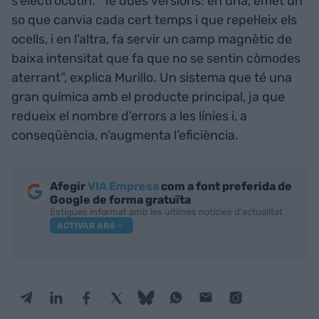
s’electrocutin. “Té dues versions: en una, emet un
so que canvia cada cert temps i que repel·leix els
ocells, i en l’altra, fa servir un camp magnètic de
baixa intensitat que fa que no se sentin còmodes
aterrant”, explica Murillo. Un sistema que té una
gran química amb el producte principal, ja que
redueix el nombre d’errors a les línies i, a
conseqüència, n’augmenta l’eficiència.
Afegir
VIA Empresa
com a font preferida de
Google de forma gratuïta
Estigues informat amb les últimes notícies d'actualitat
ACTIVAR ARA