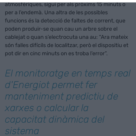
atmosfèriques, sigui per als pròxims 15 minuts o
per a l’endemà. Una altra de les possibles
funcions és la detecció de faltes de corrent, que
poden produir-se quan cau un arbre sobre el
cablejat o quan s’electrocuta una au: “Ara mateix
són falles difícils de localitzar, però el dispositiu et
pot dir en cinc minuts on es troba l’error”.
El monitoratge en temps real
d'Energiot permet fer
manteniment predictiu de
xarxes o calcular la
capacitat dinàmica del
sistema