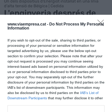
Un dels dispositius d'Energiot instal·lat en una línia
d'alta tensió de Bèlgica | Cedida
L'enginyeria després de
vuit anys de
www.viaempresa.cat -
Do Not Process My Personal
Information
desenvolupament
If you wish to opt-out of the sale, sharing to third parties, or
Però en què consisteix exactament el dispositiu
processing of your personal or sensitive information for
d’Energiot? Es tracta, essencialment, d’una caixa
targeted advertising by us, please use the below opt-out
section to confirm your selection. Please note that after your
metàl·lica “que ha d’estar molt ben dissenyada per
opt-out request is processed you may continue seeing
evitar l’efecte corona”, segons explica Murillo. Dins
interest-based ads based on personal information utilized by
seu, el contenidor incorpora el sistema central
us or personal information disclosed to third parties prior to
your opt-out. You may separately opt-out of the further
—“el cervell de tota l’electrònica”, compara el
disclosure of your personal information by third parties on the
fundador—, que és el que s’encarrega de
IAB’s list of downstream participants. This information may
gestionar tots els sensors abans mencionats.
also be disclosed by us to third parties on the
IAB’s List of
També té dins seu un mòdul de comunicació
Downstream Participants
that may further disclose it to other
third parties.
sense fils per transmetre les dades, que pot
funcionar tant a través del núvol com a través