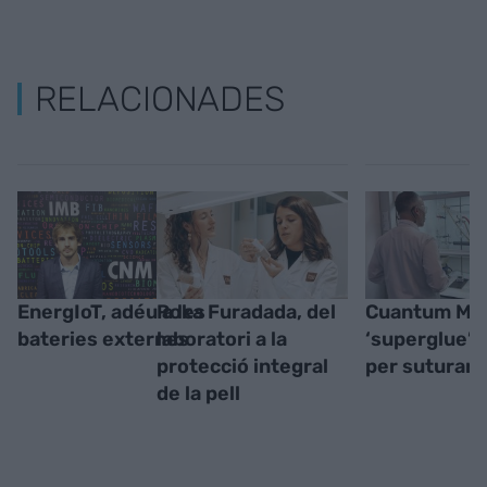
RELACIONADES
EnergIoT, adéu a les
Roka Furadada, del
Cuantum Medi
bateries externes
laboratori a la
‘superglue’ 
protecció integral
per suturar 
de la pell