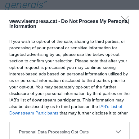
generals”
www.viaempresa.cat -
Do Not Process My Personal
Però com es tradueix tot això en accions reals?
Information
Oliver ho exemplifica amb dos dels grans
projectes en què han treballat en els darrers
If you wish to opt-out of the sale, sharing to third parties, or
anys. Un d’ells és amb el grup Damm, al qual “fa
processing of your personal or sensitive information for
targeted advertising by us, please use the below opt-out
més de deu anys” que acompanyen en el càlcul
section to confirm your selection. Please note that after your
de la petjada de carboni, tant a escala
opt-out request is processed you may continue seeing
d’organització com de producte. “Tenim un
interest-based ads based on personal information utilized by
programari,
Èdit
, que ells van ser pioners en
us or personal information disclosed to third parties prior to
your opt-out. You may separately opt-out of the further
l’adopció, i els permet tenir un càlcul més
disclosure of your personal information by third parties on the
autònom i guanyar eficiència en les mètriques”,
IAB’s list of downstream participants. This information may
indica Oliver, qui desvela que el grup cerveser és
also be disclosed by us to third parties on the
IAB’s List of
Downstream Participants
that may further disclose it to other
una de les empreses que “ja treballaven la
third parties.
sostenibilitat abans que la regulació els obligués”.
Personal Data Processing Opt Outs