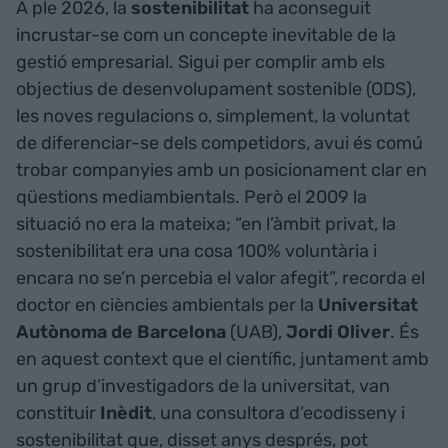
A ple 2026, la
sostenibilitat
ha aconseguit
incrustar-se com un concepte inevitable de la
gestió empresarial. Sigui per complir amb els
objectius de desenvolupament sostenible (ODS),
les noves regulacions o, simplement, la voluntat
de diferenciar-se dels competidors, avui és comú
trobar companyies amb un posicionament clar en
qüestions mediambientals. Però el 2009 la
situació no era la mateixa; “en l’àmbit privat, la
sostenibilitat era una cosa 100% voluntària i
encara no se’n percebia el valor afegit”, recorda el
doctor en ciències ambientals per la
Universitat
Autònoma de Barcelona
(UAB),
Jordi Oliver
. És
en aquest context que el científic, juntament amb
un grup d’investigadors de la universitat, van
constituir
Inèdit
, una consultora d’ecodisseny i
sostenibilitat que, disset anys després, pot