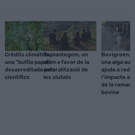
Crèdits climàtics,
Replantegem, un
Bovigreen, 
una “butlla papal”
clam a favor de la
una alga aus
desacreditada pels
naturalització de
ajuda a redui
científics
les ciutats
l’impacte am
de la ramade
bovina