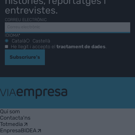
històries, reportatges i
entrevistes.
CORREU ELECTRÒNIC
IDIOMA*
Català
Castellà
He llegit i accepto el
tractament de dades
.
Subscriure's
VIA
Empresa
Qui som
Contacta'ns
Totmedia
EnpresaBIDEA