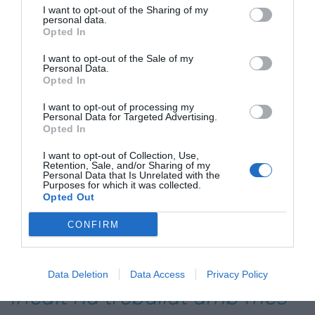
Un altre cas, aquest més recent, és el de
Fira de
I want to opt-out of the Sharing of my
personal data.
Barcelona
, amb qui col·laboren per implantar
Opted In
sistemes de reutilització de gots i plats a les fires.
I want to opt-out of the Sale of my
Han treballat en diversos esdeveniments, com el
Personal Data.
MWC
o
Expoquimia
, i en cada cas van fent
Opted In
ajustaments per millorar el sistema en la següent
I want to opt-out of processing my
trobada. “Fem molts projectes a mida, no tenim
Personal Data for Targeted Advertising.
Opted In
una solució per a tot; fem recerca, implementem
un pilot, aprenem i corregim”, resumeix el CEO
I want to opt-out of Collection, Use,
Retention, Sale, and/or Sharing of my
d’Inèdit. Però aquí no acaba la llista: entre els més
Personal Data that Is Unrelated with the
Purposes for which it was collected.
de 600 clients per als quals ha treballat la
Opted Out
consultoria destaquen noms com
Seat
,
Danone
,
CONFIRM
Coca-Cola
, Desigual, Ametller Origen,
Grifols
,
Comsa
,
L’Oreal
,
Kave Home
o
Casa Tarradellas
.
Data Deletion
Data Access
Privacy Policy
Inèdit ha treballat amb més