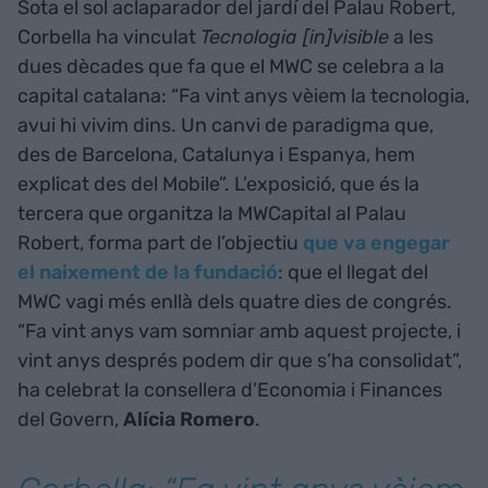
Sota el sol aclaparador del jardí del Palau Robert,
Corbella ha vinculat
Tecnologia [in]visible
a les
dues dècades que fa que el MWC se celebra a la
capital catalana: “Fa vint anys vèiem la tecnologia,
avui hi vivim dins. Un canvi de paradigma que,
des de Barcelona, Catalunya i Espanya, hem
explicat des del Mobile”. L’exposició, que és la
tercera que organitza la MWCapital al Palau
Robert, forma part de l’objectiu
que va engegar
el naixement de la fundació
: que el llegat del
MWC vagi més enllà dels quatre dies de congrés.
“Fa vint anys vam somniar amb aquest projecte, i
vint anys després podem dir que s’ha consolidat”,
ha celebrat la consellera d’Economia i Finances
del Govern,
Alícia Romero
.