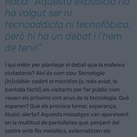
Roca: “Aquesta exposició no
ha volgut ser ni
tecnoaddicta ni tecnofòbica;
però hi ha un debat i l’hem
de tenir”
I qui millor per plantejar el debat que la mateixa
ciutadania? Així és com clou
Tecnologia
[in]visible
: cedint el micròfon (o, més aviat, la
pantalla tàctil) als visitants per fer públic com
veuen els pròxims vint anys de la tecnologia. Què
esperen? Què els provoca temor, esperança,
il·lusió, alerta? Aquests missatges van apareixent
en la multitud de pantalletes que, penjant del
sostre amb fils metàl·lics, externalitzen els