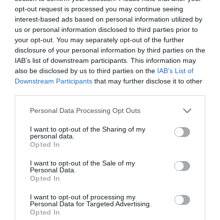
panells que la conformen, quatre a cada costat.
opt-out request is processed you may continue seeing
interest-based ads based on personal information utilized by
En cadascun s’hi presenta un cas d’ús o aplicació
us or personal information disclosed to third parties prior to
tecnològica d’avui que les noves generacions de
your opt-out. You may separately opt-out of the further
connectivitat han fet possibles: l’ús de bessons
disclosure of your personal information by third parties on the
IAB’s list of downstream participants. This information may
digitals per a la medicina personalitzada, els
also be disclosed by us to third parties on the
IAB’s List of
robots assistencials per a la gent gran, el
Downstream Participants
that may further disclose it to other
monitoratge intel·ligent de cultius, la conducció
third parties.
connectada… Els panells, a més, tenen una
Personal Data Processing Opt Outs
particularitat: l’estructura, en forma vertical,
tenen una segona “pantalla” superposada, amb
I want to opt-out of the Sharing of my
personal data.
uns mànecs als costats. Si l’usuari els agafa i els
Opted In
mou cap a baix, pot passar a veure de l’explicació
I want to opt-out of the Sale of my
del cas d’ús als beneficis que aquest aporta a la
Personal Data.
Opted In
societat.
I want to opt-out of processing my
Personal Data for Targeted Advertising.
Opted In