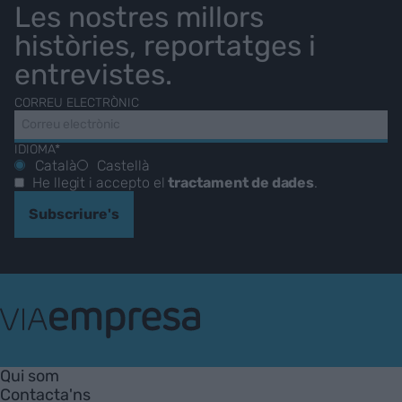
Les nostres millors
històries, reportatges i
entrevistes.
CORREU ELECTRÒNIC
IDIOMA*
Català
Castellà
He llegit i accepto el
tractament de dades
.
Subscriure's
VIA
Empresa
Qui som
Contacta'ns