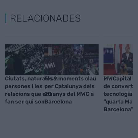
RELACIONADES
Ciutats, naturalesa,
Els 9 moments clau
MWCapital i 
persones i les
per Catalunya dels
de convertir 
relacions que ens
20 anys del MWC a
tecnologia e
fan ser qui som
Barcelona
“quarta Mar
Barcelona”