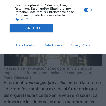
I want to opt-out of Collection, Use,
Retention, Sale, and/or Sharing of my
Personal Data that Is Unrelated with the
Purposes for which it was collected.
Opted Out
CONFIRM
Data Deletion
Data Access
Privacy Policy
Passadís de l'exposició 'Tecnologia [in]visible', que
explica les diferents generacions de connectivitat |
Marc Vilajosana
Finalment,
Tecnologia [in]visible
enceta la tercera
i darrera fase amb una mirada al futur en la qual
els organitzadors cedeixen la veu i el discurs. La
primera de les dues sales que la conformen és