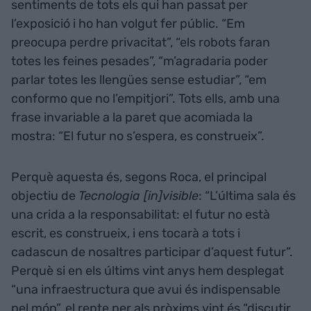
sentiments de tots els qui han passat per
l’exposició i ho han volgut fer públic. “Em
preocupa perdre privacitat”, “els robots faran
totes les feines pesades”, “m’agradaria poder
parlar totes les llengües sense estudiar”, “em
conformo que no l’empitjori”. Tots ells, amb una
frase invariable a la paret que acomiada la
mostra: “El futur no s’espera, es construeix”.
Perquè aquesta és, segons Roca, el principal
objectiu de
Tecnologia [in]visible
: “L’última sala és
una crida a la responsabilitat: el futur no està
escrit, es construeix, i ens tocarà a tots i
cadascun de nosaltres participar d’aquest futur”.
Perquè si en els últims vint anys hem desplegat
“una infraestructura que avui és indispensable
pel món”, el repte per als pròxims vint és “discutir