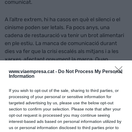
comunicat.
A l’altre extrem, hi ha casos en què el silenci o el
cinisme poden ser letals. Fa pocs anys, una
cadena de restauració va tenir un brot alimentari
en ple estiu. La manca de comunicació durant
dies va fer que la crisi escalés als mitjans i a les
xarxes, afectant greument la marca. Quan
finalment van parlar, ja no lideraven el relat.
www.viaempresa.cat -
Do Not Process My Personal
Information
Quatre claus per
If you wish to opt-out of the sale, sharing to third parties, or
comunicar en temps
processing of your personal or sensitive information for
targeted advertising by us, please use the below opt-out
difícils (fins i tot a l’agost)
section to confirm your selection. Please note that after your
opt-out request is processed you may continue seeing
interest-based ads based on personal information utilized by
Mostra’t abans de tenir-ho tot resolt
. Millor
us or personal information disclosed to third parties prior to
un missatge humà avui que una nota perfecta