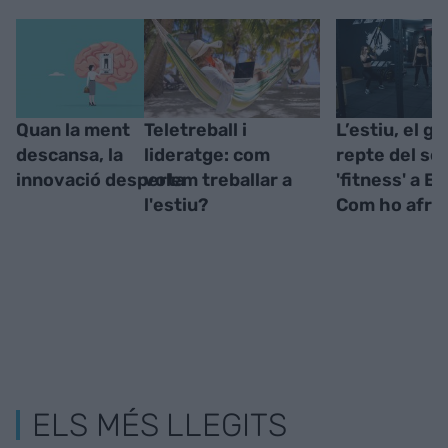
Quan la ment
Teletreball i
L’estiu, el gr
descansa, la
lideratge: com
repte del se
innovació desperta
volem treballar a
'fitness' a E
l'estiu?
Com ho afro
ELS MÉS LLEGITS