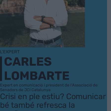
L'EXPERT
CARLES
LOMBARTE
Expert en comunicació i president de l’Associació de
Senadors de JCI Catalunya
Crisi en ple estiu? Comunicar
bé també refresca la