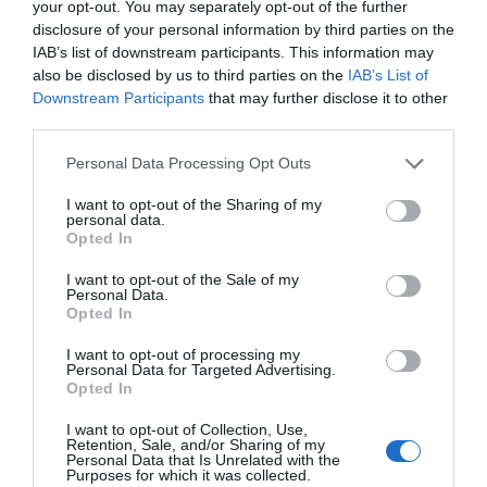
your opt-out. You may separately opt-out of the further
d’aquí a deu dies.
disclosure of your personal information by third parties on the
IAB’s list of downstream participants. This information may
Explica el què, el perquè i el que faràs
. Si no
also be disclosed by us to third parties on the
IAB’s List of
Downstream Participants
that may further disclose it to other
pots explicar-ho en tres frases clares, no ho tens
third parties.
encara prou pensat.
Personal Data Processing Opt Outs
El lideratge es comunica en primera
persona
. Delegar la comunicació pot sonar a por
I want to opt-out of the Sharing of my
personal data.
o desconnexió. I això es paga car.
Opted In
I want to opt-out of the Sale of my
No deixis la comunicació en mans del soroll
.
Personal Data.
El silenci institucional genera especulació, no
Opted In
confiança.
I want to opt-out of processing my
Personal Data for Targeted Advertising.
Opted In
Quan tot crema, comunica
I want to opt-out of Collection, Use,
amb cap fred
Retention, Sale, and/or Sharing of my
Personal Data that Is Unrelated with the
Purposes for which it was collected.