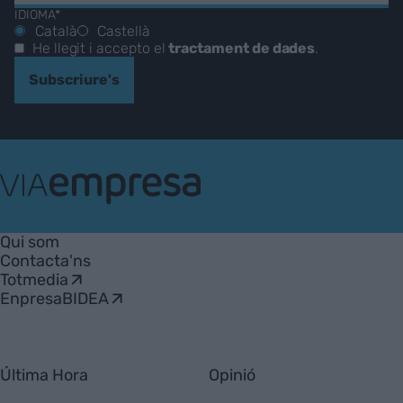
IDIOMA*
Català
Castellà
He llegit i accepto el
tractament de dades
.
Subscriure's
VIA
Empresa
Qui som
Contacta'ns
Totmedia
EnpresaBIDEA
Última Hora
Opinió