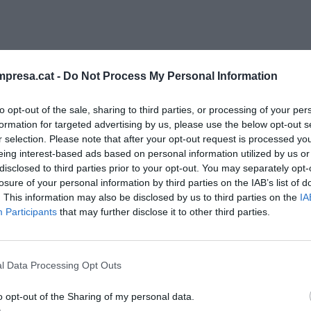
presa.cat -
Do Not Process My Personal Information
istema públic d’ensenyament a Catalunya és que va
to opt-out of the sale, sharing to third parties, or processing of your per
marcades per l’
Associació de Mestres Rosa
formation for targeted advertising by us, please use the below opt-out s
tenir la gosadia de qualificar, un dia, com a Rosa
r selection. Please note that after your opt-out request is processed y
eing interest-based ads based on personal information utilized by us or
senyora tenia intenció de destruir un sistema
disclosed to third parties prior to your opt-out. You may separately opt-
aviat tendeixo a pensar que tenia intencions
losure of your personal information by third parties on the IAB’s list of
ò, han estat una colla fortament ideologitzada per
. This information may also be disclosed by us to third parties on the
IA
Participants
that may further disclose it to other third parties.
ssisme català post-franquista”. Per cert, i
lescent corria l’acudit que deia que li havien de
erquè el dictador havia convertit la pesseta en
l Data Processing Opt Outs
de la Rosa Sensat. Si se’ls ha de jutjar pels
a em perdonaran, mereixen el Nobel de química,
o opt-out of the Sharing of my personal data.
ubta de com s’ha de mesurar el nostre sistema