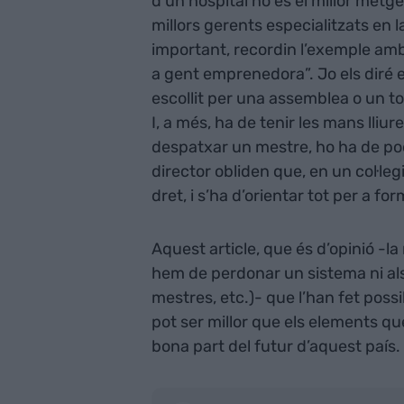
d’un hospital no és el millor metg
millors gerents especialitzats en 
important, recordin l’exemple amb e
a gent emprenedora”. Jo els diré el
escollit per una assemblea o un to
I, a més, ha de tenir les mans lliur
despatxar un mestre, ho ha de pod
director obliden que, en un col·legi
dret, i s’ha d’orientar tot per a 
Aquest article, que és d’opinió -l
hem de perdonar un sistema ni als 
mestres, etc.)- que l’han fet pos
pot ser millor que els elements qu
bona part del futur d’aquest país. 