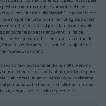
e-. Ha d’estar format, començant pel director, pels
la gestió de centres d’ensenyament. I, el més
l qual ens il·lustra el diccionari: “Un projecte per
 que no pot ser: un director de col·legi no pot ser
rn rotatori -com si fos el president d’una escala-.
es per portar el projecte endavant i, si ha de
er fer. Els que no defensen aquesta actitud del
, l’objectiu és l’alumne. L’alumne és l’objecte de
formar-lo adequadament.
a meva opinió-, pot semblar dur a molts. Però no
seus elements -passius i actius (polítics, experts,
sible. Han comès un error: pensar que un sistema
e el componen; i ho han tolerat. Ells han malmès
I això, ningú els ho hauria de perdonar.