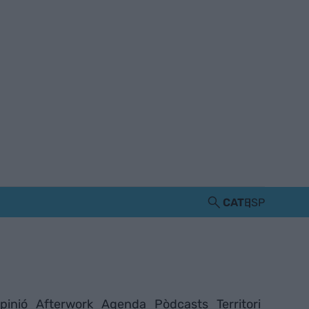
CAT
ESP
pinió
Afterwork
Agenda
Pòdcasts
Territori