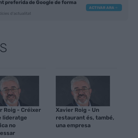
nt preferida de Google de forma
ACTIVAR ARA
ícies d'actualitat
S
r Roig - Créixer
Xavier Roig - Un
 lideratge
restaurant és, també,
fica no
una empresa
essar