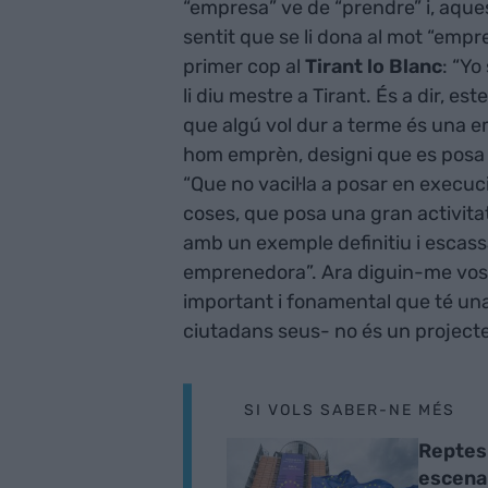
“empresa” ve de “prendre” i, aquest
sentit que se li dona al mot “empre
primer cop al
Tirant lo Blanc
: “Yo
li diu mestre a Tirant. És a dir, 
que algú vol dur a terme és una emp
hom emprèn, designi que es posa 
“Que no vacil·la a posar en execuc
coses, que posa una gran activitat 
amb un exemple definitiu i escass
emprenedora”. Ara diguin-me vostè
important i fonamental que té una
ciutadans seus- no és un project
SI VOLS SABER-NE MÉS
Reptes 
escena