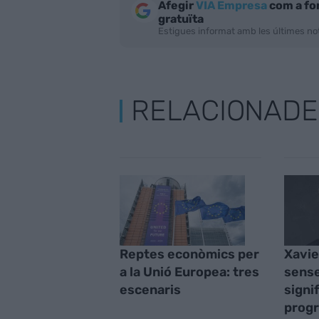
Afegir
VIA Empresa
com a fo
gratuïta
Estigues informat amb les últimes not
RELACIONADE
Reptes econòmics per
Xavie
a la Unió Europea: tres
sense
escenaris
signi
progr