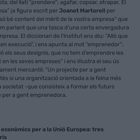
a, del llatí “prendere”: agafar, copsar, atrapar. El
sa” ja figura escrit per
Joanot Martorell
per
 só bé content del mèrit de la vostra ampresa” que
estem parlant que una tasca d’una certa envergadura
resa. El diccionari de l’Institut ens diu: “Allò que
en execució”, i ens apunta al mot “emprenedor”:
ió els seus designis, que no tem d’emprendre les
en les seves empreses” i ens il·lustra el seu ús
ament mercantil: “Un projecte per a gent
s si una organització orientada a la feina més
 societat -que consisteix a formar els futurs
e per a gent emprenedora.
econòmics per a la Unió Europea: tres
ris