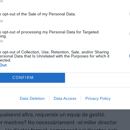
In
ns nivells ha arribat?
o opt-out of the Sale of my Personal Data.
In
ue pateix el
to opt-out of processing my Personal Data for Targeted
nsenyament a
ing.
In
a caure en
o opt-out of Collection, Use, Retention, Sale, and/or Sharing
cies
ersonal Data that Is Unrelated with the Purposes for which it
lected.
Out
ociació de
at"
CONFIRM
esa. I el seu benefici principal, sobretot si és
Data Deletion
Data Access
Privacy Policy
lumnes que hi van passant, de la millor manera
alsevol altra, requereix un equip de gestió.
r mestres? No necessàriament -el millor director