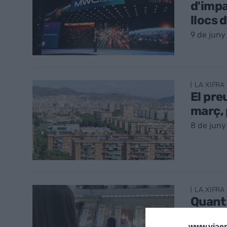
d'impa
llocs d
9 de juny
LA XIFRA 
El pre
març, 
8 de juny
LA XIFRA 
Quant 
Catal
www.viaem