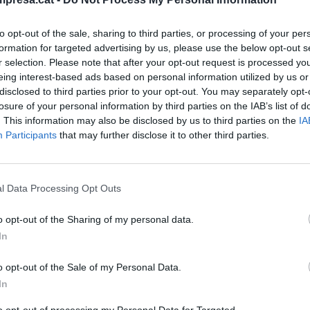
 de 2026
to opt-out of the sale, sharing to third parties, or processing of your per
formation for targeted advertising by us, please use the below opt-out s
r selection. Please note that after your opt-out request is processed y
eing interest-based ads based on personal information utilized by us or
disclosed to third parties prior to your opt-out. You may separately opt-
DEL DIA
eralitat rebrà 30.227 milions d’euros
losure of your personal information by third parties on the IAB’s list of
. This information may also be disclosed by us to third parties on the
IA
stema de finançament autonòmic el
Participants
that may further disclose it to other third parties.
 de 2026
l Data Processing Opt Outs
o opt-out of the Sharing of my personal data.
In
DEL DIA
o opt-out of the Sale of my Personal Data.
 millora la previsió de creixement
In
nya una dècima el 2026, fins al 2,2%
to opt-out of processing my Personal Data for Targeted