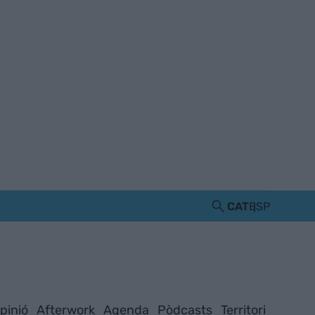
CAT
ESP
pinió
Afterwork
Agenda
Pòdcasts
Territori