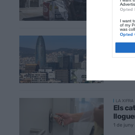
3 de juny
Advertis
Opted 
I want t
of my P
was col
Opted 
LA XIFRA 
Catalu
històr
d’afili
2 de juny
LA XIFRA 
Els ca
llogue
1 de juny