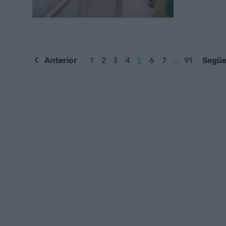
Anterior
1
2
3
4
5
6
7
…
91
Següe