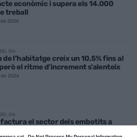
cte econòmic i supera els 14.000
e treball
 de 2026
DEL DIA
u de l'habitatge creix un 10,5% fins al
però el ritme d'increment s'alenteix
 de 2026
DEL DIA
factura el sector dels embotits a
unya?
presa.cat -
Do Not Process My Personal Information