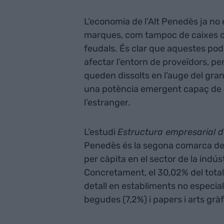
L’economia de l’Alt Penedès ja no
marques, com tampoc de caixes d’e
feudals. És clar que aquestes pod
afectar l’entorn de proveïdors, p
queden dissolts en l’auge del gra
una potència emergent capaç de com
l’estranger.
L’estudi
Estructura empresarial d
Penedès és la segona comarca de 
per càpita en el sector de la indú
Concretament, el 30,02% del total.
detall en establiments no especiali
begudes (7,2%) i papers i arts gràf