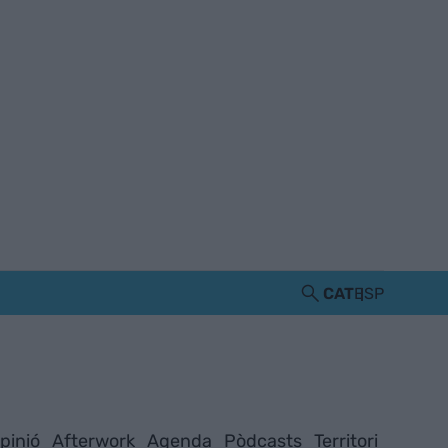
CAT
ESP
pinió
Afterwork
Agenda
Pòdcasts
Territori