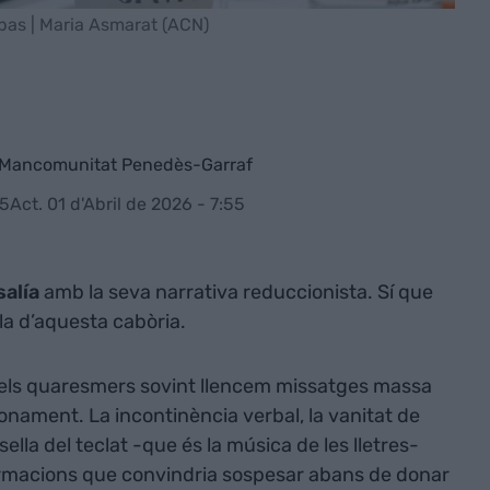
opas | Maria Asmarat (ACN)
a Mancomunitat Penedès-Garraf
55
Act. 01 d'Abril de 2026 - 7:55
alía
amb la seva narrativa reduccionista. Sí que
lla d’aquesta cabòria.
 els quaresmers sovint llencem missatges massa
fonament. La incontinència verbal, la vanitat de
sella del teclat -que és la música de les lletres-
firmacions que convindria sospesar abans de donar