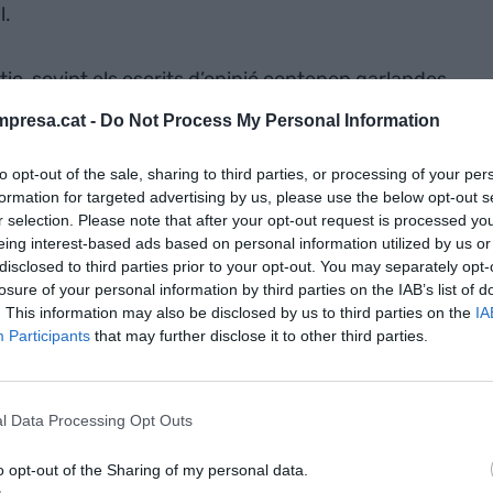
l.
tic, sovint els escrits d’opinió contenen garlandes
 autors exhibim les nostres ocurrències. És massa
presa.cat -
Do Not Process My Personal Information
rioses o incórrer en sinècdoques més pirotècniques
ment genials sense els socors d’hipèrboles
to opt-out of the sale, sharing to third parties, or processing of your per
formation for targeted advertising by us, please use the below opt-out s
r selection. Please note that after your opt-out request is processed y
eing interest-based ads based on personal information utilized by us or
disclosed to third parties prior to your opt-out. You may separately opt-
losure of your personal information by third parties on the IAB’s list of
. This information may also be disclosed by us to third parties on the
IA
n 'pijo' del segle XIX a l’estat decadent
Participants
that may further disclose it to other third parties.
l Data Processing Opt Outs
o opt-out of the Sharing of my personal data.