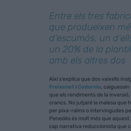
Entre els tres fabri
que produeixen mé
d’escumós, un d’el
un 20% de la plant
amb els altres dos
Així s’explica que dos vaixells in
Freixenet
i
Codorníu
, caiguessin
que els rendiments de la inversió
crancs. No jutjaré la malesa que 
per pixa-raïms o intervingudes per
Penedès és molt més que aquest p
cap narrativa reduccionista que c