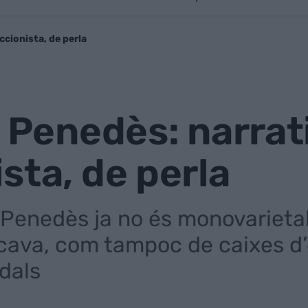
ccionista, de perla
l Penedès: narrat
sta, de perla
t Penedès ja no és monovarietal
ava, com tampoc de caixes d’es
dals