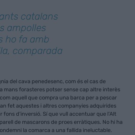
cants catalans
s ampolles
ls ho fa amb
illa, comparada
sígnia del cava penedesenc, com és el cas de
 a mans forasteres potser sense cap altre interès
, com aquell que compra una barca per a pescar
han fet aquestes i altres companyies adquirides
 fons d’inversió. Sí que vull accentuar que l’Alt
arell de mascarons de proes erràtiques. No hi ha
ondemni la comarca a una fallida ineluctable.