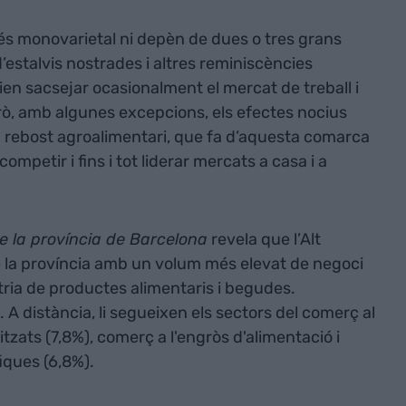
 és monovarietal ni depèn de dues o tres grans
stalvis nostrades i altres reminiscències
ien sacsejar ocasionalment el mercat de treball i
erò, amb algunes excepcions, els efectes nocius
n rebost agroalimentari, que fa d’aquesta comarca
petir i fins i tot liderar mercats a casa i a
e la província de Barcelona
revela que l’Alt
la província amb un volum més elevat de negoci
stria de productes alimentaris i begudes.
 A distància, li segueixen els sectors del comerç al
tzats (7,8%), comerç a l'engròs d'alimentació i
iques (6,8%).