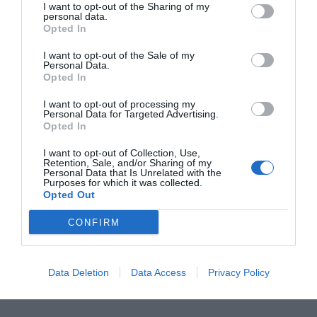
I want to opt-out of the Sharing of my
RELACIONADES
personal data.
Opted In
I want to opt-out of the Sale of my
Personal Data.
Opted In
I want to opt-out of processing my
Personal Data for Targeted Advertising.
Opted In
I want to opt-out of Collection, Use,
Abordatge al Banc
Banc Sabadell -
Els accionist
Retention, Sale, and/or Sharing of my
Sabadell
BBVA: tindran els
Banc Sabade
Personal Data that Is Unrelated with the
Purposes for which it was collected.
arbitratgistes la
Opted Out
clau de volta?
CONFIRM
Data Deletion
Data Access
Privacy Policy