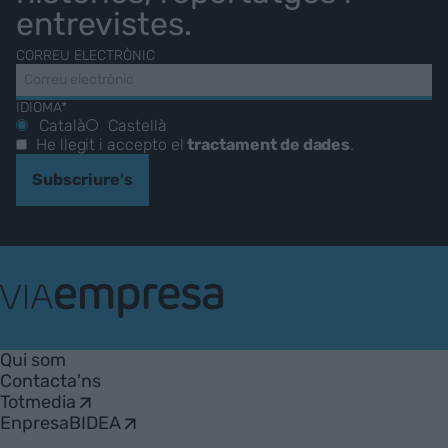
entrevistes.
CORREU ELECTRÒNIC
IDIOMA*
Català
Castellà
He llegit i accepto el
tractament de dades
.
Subscriure's
VIA
Empresa
Qui som
Contacta'ns
Totmedia
EnpresaBIDEA