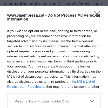
espanyol se centra en una “visió més àmplia” que
no es fixa estrictament en els paràmetres de l’OPA
www.viaempresa.cat -
Do Not Process My Personal
sinó en conceptes com els de sostenibilitat
Information
financera, la possible reducció de la competència,
o l’impacte en el territori.
If you wish to opt-out of the sale, sharing to third parties, or
processing of your personal or sensitive information for
targeted advertising by us, please use the below opt-out
section to confirm your selection. Please note that after your
Afegir
VIA Empresa
com a font preferida de
opt-out request is processed you may continue seeing
Google de forma gratuïta
Estigues informat amb les últimes notícies d'actualitat
interest-based ads based on personal information utilized by
ACTIVAR ARA
us or personal information disclosed to third parties prior to
your opt-out. You may separately opt-out of the further
disclosure of your personal information by third parties on the
IAB’s list of downstream participants. This information may
also be disclosed by us to third parties on the
IAB’s List of
Downstream Participants
that may further disclose it to other
third parties.
Personal Data Processing Opt Outs