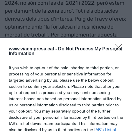
2024, no són com les del 2021 i 2022, però estem
per damunt de la zona euro”. Tot i els obstacles
derivats dels tipus d’interès, Puig de Travy ofereix
optimisme amb “la fortalesa i la resiliència del
mercat de treball”. Per complementar aquesta
visió positiva, l’economista valora que també cal
www.viaempresa.cat -
Do Not Process My Personal
tenir en compte el paper “decisiu” del turisme a
Information
Catalunya i, a la vegada, el fet “que som un dels
territoris més actius amb els fons
Next
If you wish to opt-out of the sale, sharing to third parties, or
Generation
”. Fa pocs dies, l’Institut Català
processing of your personal or sensitive information for
targeted advertising by us, please use the below opt-out
d’Estadística va donar a conèixer que l’economia
section to confirm your selection. Please note that after your
catalana va créixer un 2,1% interanual durant el
opt-out request is processed you may continue seeing
tercer trimestre de l’any. Des de l’òptica de la
interest-based ads based on personal information utilized by
us or personal information disclosed to third parties prior to
demanda, l’evolució del PIB s’explica per
your opt-out. You may separately opt-out of the further
l’increment de la demanda interna (1,5%), amb
disclosure of your personal information by third parties on the
una especial rellevància del consum de les
IAB’s list of downstream participants. This information may
administracions públiques (5,6%), i per l’augment
also be disclosed by us to third parties on the
IAB’s List of