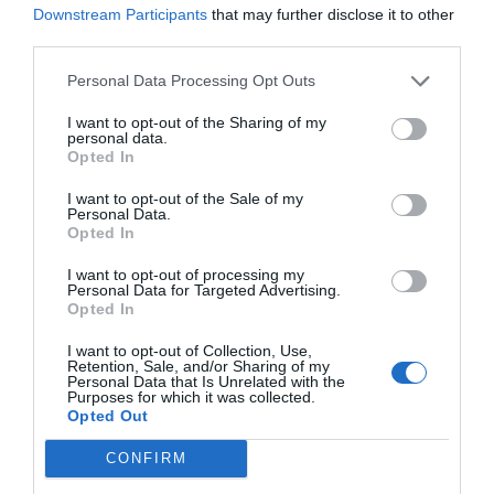
Downstream Participants
that may further disclose it to other
de les exportacions totals de béns i serveis amb
third parties.
l’estranger (2,4%). Des de l’òptica de l’oferta, es
mantenen les taxes de creixement positives als
Personal Data Processing Opt Outs
serveis (2,8%), l’activitat en la construcció se situa
I want to opt-out of the Sharing of my
personal data.
al 2,0% i la indústria creix un 1,2%. Finalment,
Opted In
l’agricultura mostra una taxa negativa d’un 8,2%.
I want to opt-out of the Sale of my
Comparativament, l’economia catalana creix al
Personal Data.
tercer trimestre en termes interanuals tres
Opted In
dècimes per sobre de l’economia espanyola (1,8%)
I want to opt-out of processing my
i creix dos punts i una dècima per sobre de la Unió
Personal Data for Targeted Advertising.
Opted In
Europea. La variació intertrimestral del PIB a
Catalunya és d’un 0,1%, dues dècimes menys que
I want to opt-out of Collection, Use,
Retention, Sale, and/or Sharing of my
la taxa espanyola (0,3%) i una dècima més que la
Personal Data that Is Unrelated with the
Purposes for which it was collected.
taxa de la UE. Pel que fa al sector exterior, les
Opted Out
exportacions totals a l’estranger s’han
CONFIRM
incrementat un 2,4% interanual, un punt per sota