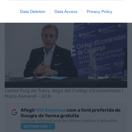
del segon trimestre del 2023 (3,4%).
Data Deletion
Data Access
Privacy Policy
Carlos Puig de Travy, degà del Col·legi d'Economistes |
Maria Asmarat - ACN
Afegir
VIA Empresa
com a font preferida de
Google de forma gratuïta
Estigues informat amb les últimes notícies d'actualitat
ACTIVAR ARA