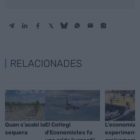
RELACIONADES
Quan s’acabi la
El Col·legi
L'economia c
sequera
d'Economistes fa
experimenta