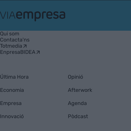
VIA
Empresa
Qui som
Contacta'ns
Totmedia
EnpresaBIDEA
Última Hora
Opinió
Economia
Afterwork
Empresa
Agenda
Innovació
Pòdcast