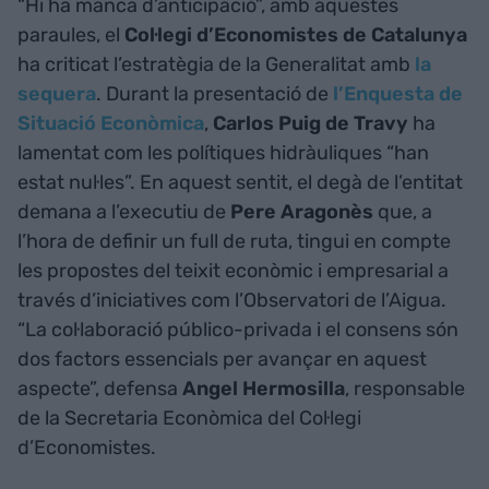
“Hi ha manca d’anticipació”, amb aquestes
paraules, el
Col·legi d’Economistes de Catalunya
ha criticat l’estratègia de la Generalitat amb
la
sequera
. Durant la presentació de
l’Enquesta de
Situació Econòmica
,
Carlos Puig de Travy
ha
lamentat com les polítiques hidràuliques “han
estat nul·les”. En aquest sentit, el degà de l’entitat
demana a l’executiu de
Pere Aragonès
que, a
l’hora de definir un full de ruta, tingui en compte
les propostes del teixit econòmic i empresarial a
través d’iniciatives com l’Observatori de l’Aigua.
“La col·laboració público-privada i el consens són
dos factors essencials per avançar en aquest
aspecte”, defensa
Angel Hermosilla
, responsable
de la Secretaria Econòmica del Col·legi
d’Economistes.