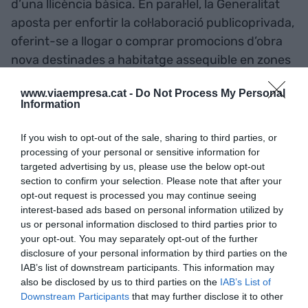
d’una llicència bàsica. En paral·lel, la Generalitat
aposta per enfortir la col·laboració publicoprivada,
oferint-se a llogar o comprar promocions d’obra
nova destinades a habitatge assequible en zones
de forta demanda i garantint millors condicions
www.viaempresa.cat -
Do Not Process My Personal
de finançament amb una línia anual de 500
Information
milions d’euros.
If you wish to opt-out of the sale, sharing to third parties, or
processing of your personal or sensitive information for
targeted advertising by us, please use the below opt-out
section to confirm your selection. Please note that after your
opt-out request is processed you may continue seeing
interest-based ads based on personal information utilized by
us or personal information disclosed to third parties prior to
your opt-out. You may separately opt-out of the further
disclosure of your personal information by third parties on the
IAB’s list of downstream participants. This information may
also be disclosed by us to third parties on the
IAB’s List of
Downstream Participants
that may further disclose it to other