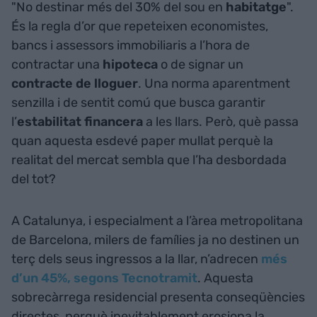
"No destinar més del 30% del sou en
habitatge
".
És la regla d’or que repeteixen economistes,
bancs i assessors immobiliaris a l’hora de
contractar una
hipoteca
o de signar un
contracte de lloguer
. Una norma aparentment
senzilla i de sentit comú que busca garantir
l’
estabilitat financera
a les llars. Però, què passa
quan aquesta esdevé paper mullat perquè la
realitat del mercat sembla que l’ha desbordada
del tot?
A Catalunya, i especialment a l’àrea metropolitana
de Barcelona, milers de famílies ja no destinen un
terç dels seus ingressos a la llar, n’adrecen
més
d’un 45%, segons Tecnotramit
. Aquesta
sobrecàrrega residencial presenta conseqüències
directes, perquè inevitablement erosiona la