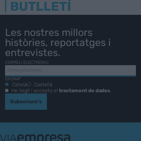
BUTLLETÍ
Les nostres millors
històries, reportatges i
entrevistes.
CORREU ELECTRÒNIC
IDIOMA*
Català
Castellà
He llegit i accepto el
tractament de dades
.
Subscriure's