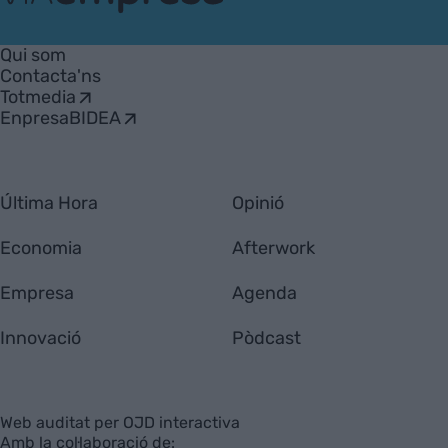
VIA
Empresa
Qui som
Contacta'ns
Totmedia
EnpresaBIDEA
Última Hora
Opinió
Economia
Afterwork
Empresa
Agenda
Innovació
Pòdcast
Web auditat per OJD interactiva
Amb la col·laboració de: