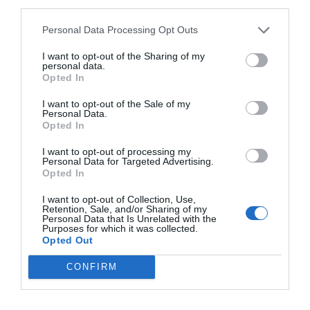
third parties.
Distribució territorial de l’adquisició de 743 habitatges
emmarcats en el Pla 50.000. Febrer de 2025 | Cedida
Personal Data Processing Opt Outs
A més, el pla incorpora ajuts directes a la
ciutadania: un Fons d’Emancipació Juvenil
I want to opt-out of the Sharing of my
personal data.
subvencionarà el 20% de la compra de 12.000
Opted In
habitatges per a menors de 35 anys. Igualment,
I want to opt-out of the Sale of my
es preveu destinar 500 milions anuals a ajuts al
Personal Data.
Opted In
lloguer i a l’adquisició de 1.700 habitatges de
segona mà per evitar desnonaments.
I want to opt-out of processing my
Personal Data for Targeted Advertising.
Opted In
Segarra: “Aquest pla mai es
I want to opt-out of Collection, Use,
Retention, Sale, and/or Sharing of my
durà a terme, és més aviat
Personal Data that Is Unrelated with the
Purposes for which it was collected.
una bona manera de
Opted Out
recaptar vots que una
CONFIRM
aposta real”