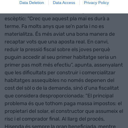
Data Deletion
Data Access
Privacy Policy
Davant d’aquestes promeses, Segarra es mostra
escèptic: “Crec que aquest pla mai es durà a
terme. Fa molts anys que se’n parla i no es
materialitza. És més aviat una bona manera de
recaptar vots que una aposta real. En canvi,
reduir la pressió fiscal sobre els joves perquè
puguin accedir al seu primer habitatge seria un
primer pas molt més efectiu”, apunta, assenyalant
que les dificultats per construir i comercialitzar
habitatges assequibles no només depenen del
cost del sòl o de la demanda, sinó d’una fiscalitat
que considera desproporcionada: “El principal
problema és que tothom paga massa impostos: el
propietari del solar, el constructor que assumeix el
risc i el comprador final. Al llarg del procés,
Hisenda és sempre la gran beneficiada, mentre