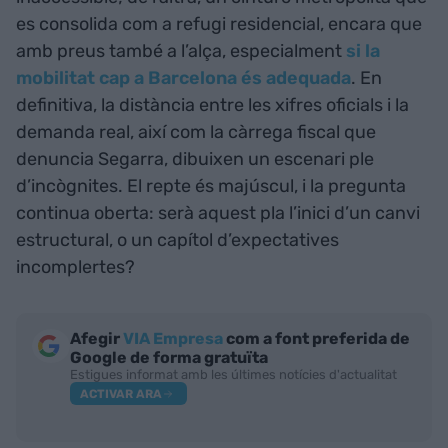
es consolida com a refugi residencial, encara que
amb preus també a l’alça, especialment
si la
mobilitat cap a Barcelona és adequada
. En
definitiva, la distància entre les xifres oficials i la
demanda real, així com la càrrega fiscal que
denuncia Segarra, dibuixen un escenari ple
d’incògnites. El repte és majúscul, i la pregunta
continua oberta: serà aquest pla l’inici d’un canvi
estructural, o un capítol d’expectatives
incomplertes?
Afegir
VIA Empresa
com a font preferida de
Google de forma gratuïta
Estigues informat amb les últimes notícies d'actualitat
ACTIVAR ARA