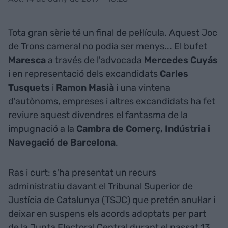
Tota gran sèrie té un final de pel·lícula. Aquest Joc
de Trons cameral no podia ser menys... El bufet
Maresca
a través de l'advocada
Mercedes Cuyás
i en representació dels excandidats
Carles
Tusquets
i
Ramon Masià
i una vintena
d'autònoms, empreses i altres excandidats ha fet
reviure aquest divendres el fantasma de la
impugnació a la
Cambra de Comerç, Indústria i
Navegació de Barcelona
.
Ras i curt: s'ha presentat un recurs
administratiu davant el Tribunal Superior de
Justícia de Catalunya (TSJC) que pretén anul·lar i
deixar en suspens els acords adoptats per part
de la Junta Electoral Central durant el passat 13