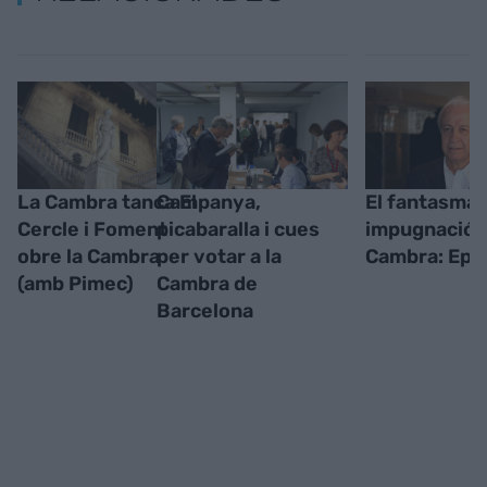
La Cambra tanca El
Campanya,
El fantasma 
Cercle i Foment
picabaralla i cues
impugnació a
obre la Cambra
per votar a la
Cambra: Epis
(amb Pimec)
Cambra de
Barcelona