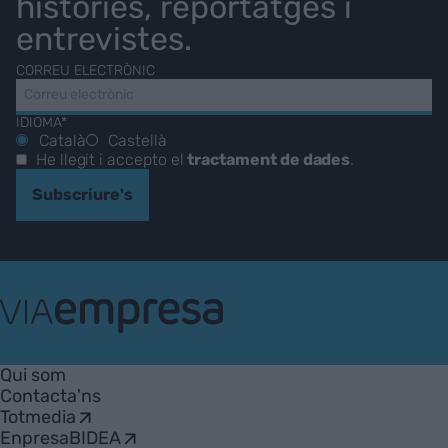
històries, reportatges i
entrevistes.
CORREU ELECTRÒNIC
IDIOMA*
Català
Castellà
He llegit i accepto el
tractament de dades
.
Subscriure's
VIA
Empresa
Qui som
Contacta'ns
Totmedia
EnpresaBIDEA