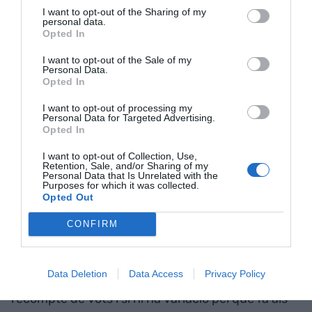
del vot" així com "la integritat i la transparència
I want to opt-out of the Sharing of my
personal data.
del procés".
Opted In
I want to opt-out of the Sale of my
Alhora, també s'ha criticat que l'auditor
Agtic
Personal Data.
Opted In
Consulting
només ha revisat les IP amb vuit o
més vots, però no les que tenien set o menys...
I want to opt-out of processing my
Personal Data for Targeted Advertising.
"Ningú té la certesa de què aquest vot ha sigut
Opted In
nul o no. És un llindar jurídicament arbitrari", ha
I want to opt-out of Collection, Use,
afegit Cuyás. O també que el sistema votació
Retention, Sale, and/or Sharing of my
Personal Data that Is Unrelated with the
remota es pengés durant més de 20 minuts
Purposes for which it was collected.
Opted Out
durant el passat 6 de maig.
CONFIRM
"En el recurs d'alçada es fan dues peticions:
nul·litat sobre el 84% del vot efectuat i sol·licitem
Data Deletion
Data Access
Privacy Policy
que es convoquin noves eleccions o un nou
recompte de vots i si hi ha variació pel que fa als