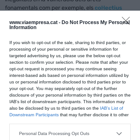
fonamentals com per exemple, els
col·lectius
xinesos i pakistanesos
a qui no s'ha facilitat
www.viaempresa.cat -
Do Not Process My Personal
l'anglès per poder votar amb igualtat", entre
Information
d'altres.
If you wish to opt-out of the sale, sharing to third parties, or
processing of your personal or sensitive information for
Encara més: "incompliment de la legislació bàsica
targeted advertising by us, please use the below opt-out
de l'Estat pel que fa a l'anul·lació del vot per
section to confirm your selection. Please note that after your
correu", "greus incidències en el vot remot que ha
opt-out request is processed you may continue seeing
interest-based ads based on personal information utilized by
incomplert l'autenticació robusta i que s'ha estès
us or personal information disclosed to third parties prior to
amb inseguretat i nul·litat sobre un 84% dels vots"
your opt-out. You may separately opt-out of the further
o "vulneracions de les condicions del plec de
disclosure of your personal information by third parties on the
prescripcions i l'adjudicació del contracte amb
IAB’s list of downstream participants. This information may
also be disclosed by us to third parties on the
IAB’s List of
Scytl". Fa només unes hores, Scytl ja es va
Downstream Participants
that may further disclose it to other
defensar reivindicant que "en cap cas s'havia
third parties.
vulnerat el caràcter del procés electoral" i que
Personal Data Processing Opt Outs
s'havia assegurat "la confidencialitat i l'anonimat