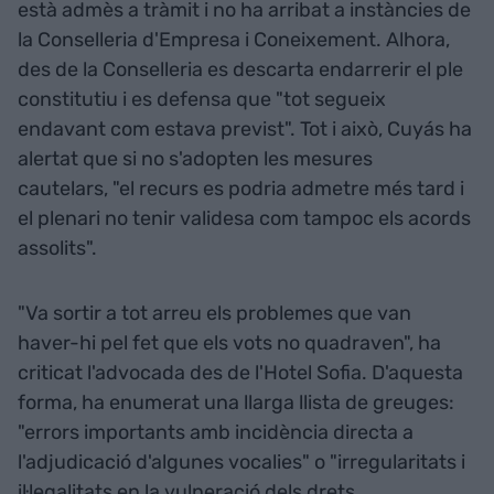
està admès a tràmit i no ha arribat a instàncies de
la Conselleria d'Empresa i Coneixement. Alhora,
des de la Conselleria es descarta endarrerir el ple
constitutiu i es defensa que "tot segueix
endavant com estava previst". Tot i això, Cuyás ha
alertat que si no s'adopten les mesures
cautelars, "el recurs es podria admetre més tard i
el plenari no tenir validesa com tampoc els acords
assolits".
"Va sortir a tot arreu els problemes que van
haver-hi pel fet que els vots no quadraven", ha
criticat l'advocada des de l'Hotel Sofia. D'aquesta
forma, ha enumerat una llarga llista de greuges:
"errors importants amb incidència directa a
l'adjudicació d'algunes vocalies" o "irregularitats i
il·legalitats en la vulneració dels drets