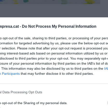
presa.cat -
Do Not Process My Personal Information
to opt-out of the sale, sharing to third parties, or processing of your per
formation for targeted advertising by us, please use the below opt-out s
0
Act. 10 de Enero de 2023 - 8:40
r selection. Please note that after your opt-out request is processed y
eing interest-based ads based on personal information utilized by us or
disclosed to third parties prior to your opt-out. You may separately opt-
losure of your personal information by third parties on the IAB’s list of
uncia
copara los titulares del extinto 2022,
. This information may also be disclosed by us to third parties on the
IA
por un tránsito vital que les llevó a gestionar un
Participants
that may further disclose it to other third parties.
e lado la profesión que soñaron ejercer en sus
l Data Processing Opt Outs
a de una de las agencias de publicidad
más
o opt-out of the Sharing of my personal data.
nal
. Trabajaba para entidades como