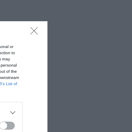
sonal or
ection to
ou may
 personal
out of the
 downstream
B’s List of