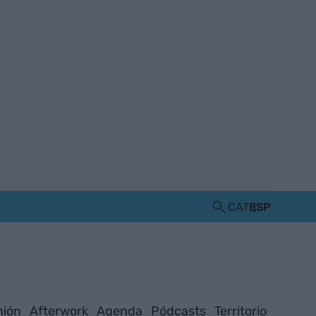
CAT
ESP
nión
Afterwork
Agenda
Pódcasts
Territorio