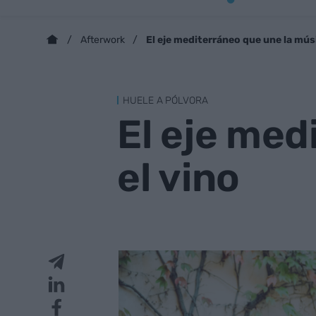
El eje mediterráneo que une la músi
Afterwork
HUELE A PÓLVORA
El eje med
el vino