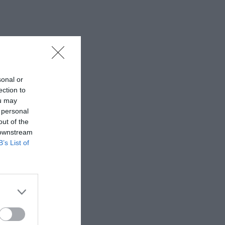
sonal or
ection to
ou may
 personal
out of the
 downstream
B’s List of