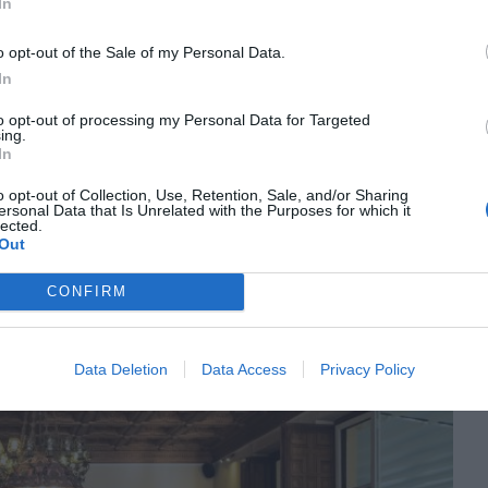
In
n gran medida a las personas que habitan en no
a.
o opt-out of the Sale of my Personal Data.
In
idado del entorno viene dada en medidas como
to opt-out of processing my Personal Data for Targeted
ing.
azamiento y los numerosos puntos escogidos
In
de volumen y frecuencias), vasos reutilizables en
o opt-out of Collection, Use, Retention, Sale, and/or Sharing
e residuos, uso de productos de proximidad y
ersonal Data that Is Unrelated with the Purposes for which it
lected.
s a través de mochilas vibratorias que permiten
Out
po.
CONFIRM
Data Deletion
Data Access
Privacy Policy