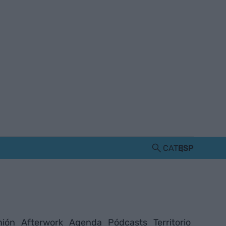
CAT
ESP
nión
Afterwork
Agenda
Pódcasts
Territorio