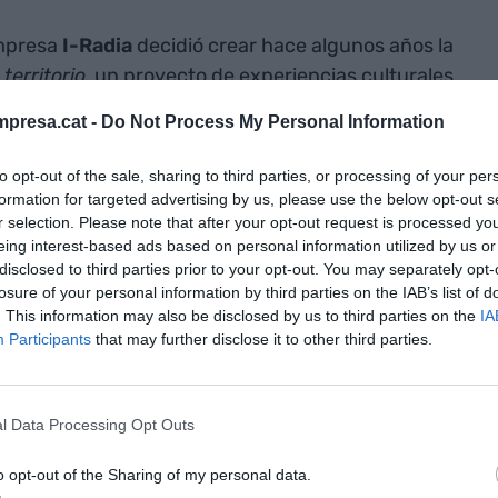
empresa
I-Radia
decidió crear hace algunos años la
territorio
, un proyecto de experiencias culturales
cios con riqueza patrimonial y natural.
presa.cat -
Do Not Process My Personal Information
niciativas
to opt-out of the sale, sharing to third parties, or processing of your per
formation for targeted advertising by us, please use the below opt-out s
pañales los
r selection. Please note that after your opt-out request is processed y
eing interest-based ads based on personal information utilized by us or
íticos
disclosed to third parties prior to your opt-out. You may separately opt-
losure of your personal information by third parties on the IAB’s list of
. This information may also be disclosed by us to third parties on the
IA
n en el planteamiento de un futuro sostenible
Participants
that may further disclose it to other third parties.
ados en términos culturales, turísticos, de
l Data Processing Opt Outs
sa
ya acumulan años de referencia en este tipo de
o opt-out of the Sharing of my personal data.
ridad para la puesta en marcha de una referencia