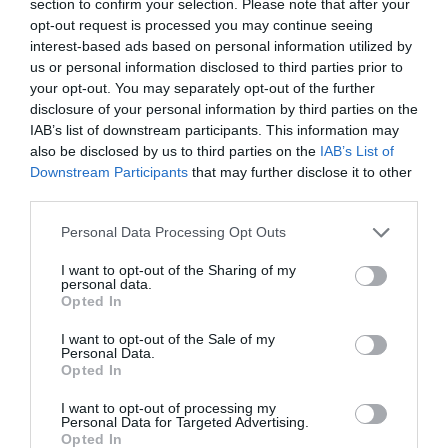
section to confirm your selection. Please note that after your
opt-out request is processed you may continue seeing
Destinia, Zeleros Hyperloop y Goi, las dos primeras
interest-based ads based on personal information utilized by
con sede en València. Tres empresas vinculadas
us or personal information disclosed to third parties prior to
your opt-out. You may separately opt-out of the further
al transporte que también se sienten implicadas
disclosure of your personal information by third parties on the
en la demanda que este jueves se ha puesto
IAB’s list of downstream participants. This information may
sobre la mesa.
Yaiza Canosa
, CEO de Goi,
also be disclosed by us to third parties on the
IAB’s List of
Downstream Participants
that may further disclose it to other
operador logístico nacional, ha rehusado pensar
third parties.
en futuro pero sí matizar lo que tiene que ser
presente: "El transporte tiene que ser mucho más
Personal Data Processing Opt Outs
eficiente y más sostenible. En España el 85% del
I want to opt-out of the Sharing of my
transporte es terrestre, una cosa impensable en
personal data.
Opted In
Europa donde no se llega al 60%, y para tener
alternativas, necesitamos estar más conectados.
I want to opt-out of the Sale of my
Personal Data.
Es una cosa demasiado tangible para tener otras
Opted In
ideas".
I want to opt-out of processing my
Personal Data for Targeted Advertising.
Opted In