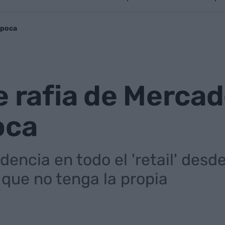
época
e rafia de Merca
oca
dencia en todo el 'retail' des
que no tenga la propia