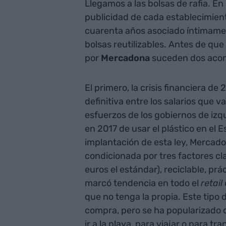
Llegamos a las bolsas de rafia. En
publicidad de cada establecimient
cuarenta años asociado íntimamen
bolsas reutilizables. Antes de qu
por
Mercadona
suceden dos acon
El primero, la crisis financiera de 
definitiva entre los salarios que v
esfuerzos de los gobiernos de izqu
en 2017 de usar el plástico en el
implantación de esta ley, Mercad
condicionada por tres factores cl
euros el estándar), reciclable, prá
marcó tendencia en todo el
retail
que no tenga la propia. Este tipo 
compra, pero se ha popularizado 
ir a la playa, para viajar o para t