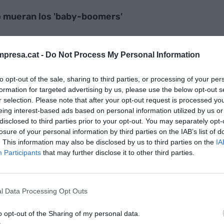
 mueran los 'baby-boomers'
presa.cat -
Do Not Process My Personal Information
to opt-out of the sale, sharing to third parties, or processing of your per
formation for targeted advertising by us, please use the below opt-out s
r selection. Please note that after your opt-out request is processed y
productos más vendidos fueron el televisor
Sony
eing interest-based ads based on personal information utilized by us or
ráfica
Polaroid OneStep
. En 1980, el walkman
disclosed to third parties prior to your opt-out. You may separately opt-
losure of your personal information by third parties on the IAB’s list of
3210. En 2000, el iPod de
Apple
. Y en 2010, el iPad
. This information may also be disclosed by us to third parties on the
IA
cilmente de esta lista, los productos estrella del
Participants
that may further disclose it to other third parties.
ntes se decantan por la novedad, la innovación,
ente la otra cara de la moneda que la bolsa de rafia.
l Data Processing Opt Outs
pra al carro y al plástico
o opt-out of the Sharing of my personal data.