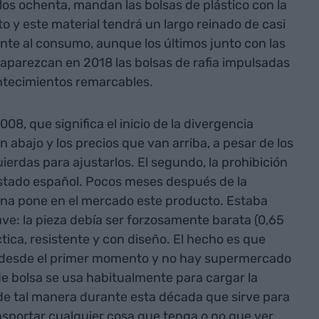
 los ochenta, mandan las bolsas de plástico con la
o y este material tendrá un largo reinado de casi
te al consumo, aunque los últimos junto con las
e aparezcan en 2018 las bolsas de rafia impulsadas
tecimientos remarcables.
2008, que significa el inicio de la divergencia
an abajo y los precios que van arriba, a pesar de los
ierdas para ajustarlos. El segundo, la prohibición
 Estado español. Pocos meses después de la
ona pone en el mercado este producto. Estaba
ave: la pieza debía ser forzosamente barata (0,65
ctica, resistente y con diseño. El hecho es que
desde el primer momento y no hay supermercado
de bolsa se usa habitualmente para cargar la
de tal manera durante esta década que sirve para
ransportar cualquier cosa que tenga o no que ver