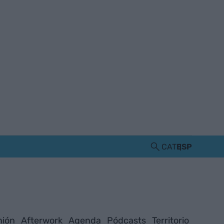
CAT
ESP
nión
Afterwork
Agenda
Pódcasts
Territorio