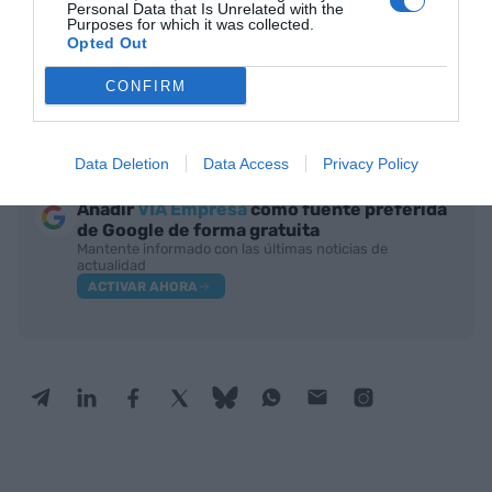
Personal Data that Is Unrelated with the
Purposes for which it was collected.
Opted Out
CONFIRM
Santiago Montero es ingeniero industrial | VIA Empresa
Data Deletion
Data Access
Privacy Policy
Añadir
VIA Empresa
como fuente preferida
de Google de forma gratuita
Mantente informado con las últimas noticias de
actualidad
ACTIVAR AHORA