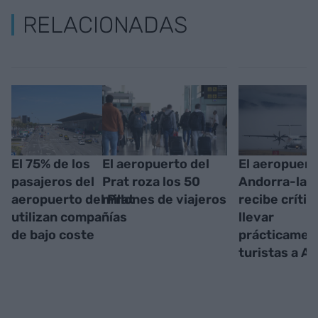
RELACIONADAS
El 75% de los
El aeropuerto del
El aeropuert
pasajeros del
Prat roza los 50
Andorra-la 
aeropuerto del Prat
millones de viajeros
recibe crític
utilizan compañías
llevar
de bajo coste
prácticamen
turistas a A