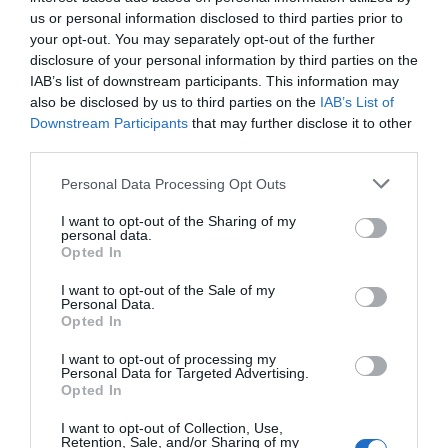
us or personal information disclosed to third parties prior to
your opt-out. You may separately opt-out of the further
disclosure of your personal information by third parties on the
Joaquim Coello, Guillamos López Casasnovas y Andreu
Mas-Colell, algunos de los autores del artículo sobre la
IAB’s list of downstream participants. This information may
ampliación del aeropuerto del Prat | VIA Empresa
also be disclosed by us to third parties on the
IAB’s List of
Downstream Participants
that may further disclose it to other
Tercera réplica: ¿Alguien
third parties.
se ha planteado
Personal Data Processing Opt Outs
qué pasará con la aviación
I want to opt-out of the Sharing of my
personal data.
en el futuro?, por Santiago
Opted In
Montero
I want to opt-out of the Sale of my
Personal Data.
Opted In
I want to opt-out of processing my
Personal Data for Targeted Advertising.
Opted In
I want to opt-out of Collection, Use,
Retention, Sale, and/or Sharing of my