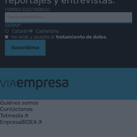
reportajes y entrevistas.
CORREO ELECTRÓNICO
IDIOMA*
Catalán
Castellano
He leído y acepto el
tratamiento de datos
.
Suscribirse
VIA
Empresa
Quiénes somos
Contáctanos
Totmedia
EnpresaBIDEA