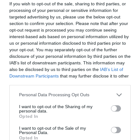
If you wish to opt-out of the sale, sharing to third parties, or
suficiente para negociar un acuerdo comercial:
processing of your personal or sensitive information for
"Es poco realista". Esto hace prever que en junio
targeted advertising by us, please use the below opt-out
section to confirm your selection. Please note that after your
se revisen los tiempos del Brexit, hecho que
opt-out request is processed you may continue seeing
podría suponer extender el periodo de transición
interest-based ads based on personal information utilized by
hasta 2021 o 2022. A pesar de que Johnson lo
us or personal information disclosed to third parties prior to
descarta inicialmente, la decisión se tomará a
your opt-out. You may separately opt-out of the further
disclosure of your personal information by third parties on the
mediados de 2020.
IAB’s list of downstream participants. This information may
also be disclosed by us to third parties on the
IAB’s List of
Downstream Participants
that may further disclose it to other
En el supuesto de que no se extienda la etapa de
third parties.
impás y que no hayan finalizado las negociaciones
a finales del año que viene, los expertos ven una
Personal Data Processing Opt Outs
situación similar a la de un Brexit sin acuerdo,
I want to opt-out of the Sharing of my
hecho por el cual los intercambios comerciales se
personal data.
Opted In
regirían por las normas de la Organización Mundial
del Comercio.
I want to opt-out of the Sale of my
Personal Data.
Opted In