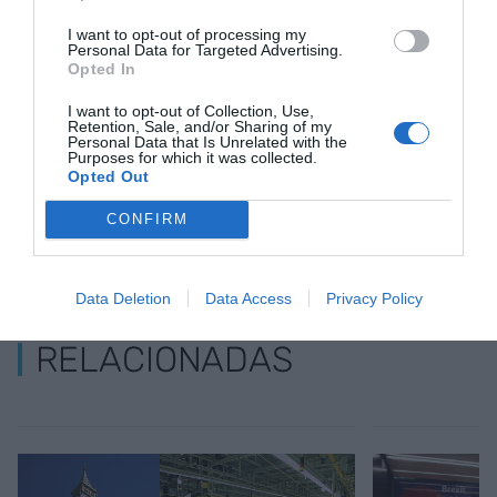
Añadir
VIA Empresa
como fuente preferida
I want to opt-out of processing my
Personal Data for Targeted Advertising.
de Google de forma gratuita
Opted In
Mantente informado con las últimas noticias de
actualidad
I want to opt-out of Collection, Use,
ACTIVAR AHORA
Retention, Sale, and/or Sharing of my
Personal Data that Is Unrelated with the
Purposes for which it was collected.
Opted Out
CONFIRM
Data Deletion
Data Access
Privacy Policy
RELACIONADAS