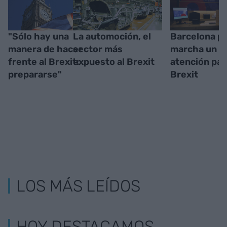
"Sólo hay una
La automoción, el
Barcelona p
manera de hacer
sector más
marcha un p
frente al Brexit:
expuesto al Brexit
atención par
prepararse"
Brexit
LOS MÁS LEÍDOS
HOY DESTACAMOS