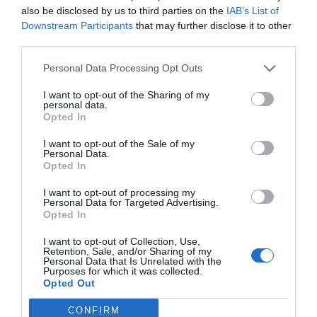
Catalunya en una fábrica de
also be disclosed by us to third parties on the
IAB’s List of
ideas"
Downstream Participants
that may further disclose it to other
third parties.
Y no sólo esto. También hay muchos autónomos
Personal Data Processing Opt Outs
que necesitan liquidez porque no llegan ni de
I want to opt-out of the Sharing of my
personal data.
buen grado a los niveles de facturación de antes
Opted In
de la pandemia, pero se les está denegando el
crédito argumentando riesgo de insolvencia. Una
I want to opt-out of the Sale of my
Personal Data.
manera de ayudar a los autónomos y no dejarlos
Opted In
en la cuneta sería implementar nuevas líneas de
I want to opt-out of processing my
crédito para autónomos y microempresas,
Personal Data for Targeted Advertising.
Opted In
ampliar los períodos de carencia y que el
Estado avale estos créditos. Además, la falta de
I want to opt-out of Collection, Use,
Retention, Sale, and/or Sharing of my
liquidez se suma a la morosidad que, según la
Personal Data that Is Unrelated with the
Purposes for which it was collected.
Unión de Asociaciones de Trabajadores
Opted Out
Autónomos y Emprendedores, se calcula que hay
CONFIRM