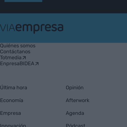
VIA
Empresa
Quiénes somos
Contáctanos
Totmedia
EnpresaBIDEA
Última hora
Opinión
Economía
Afterwork
Empresa
Agenda
Innovación
Pódcast