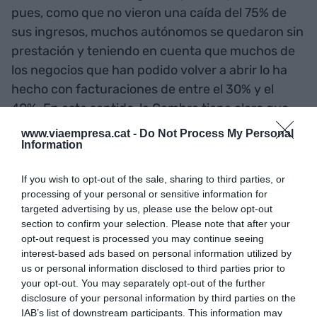
pues, como que no vieron una caída del 75% de
sus ingresos, muchos autónomos se quedaron sin
prestación y teniendo en cuenta que muchos de
los negocios que han podido volver a abrir lo ha
hecho con facturaciones de entre el 30% y el
40%. En este sentido, la Cambra tiene claro que
habría que buscar medidas específicas para estos
www.viaempresa.cat -
Do Not Process My Personal
Information
sectores como lo serían, por ejemplo, las
bonificaciones a la seguridad social.
If you wish to opt-out of the sale, sharing to third parties, or
processing of your personal or sensitive information for
Canadell: "Estamos
targeted advertising by us, please use the below opt-out
section to confirm your selection. Please note that after your
orientados a basarnos en la
opt-out request is processed you may continue seeing
interest-based ads based on personal information utilized by
economía del conocimiento,
us or personal information disclosed to third parties prior to
your opt-out. You may separately opt-out of the further
tenemos que convertir a
disclosure of your personal information by third parties on the
IAB’s list of downstream participants. This information may