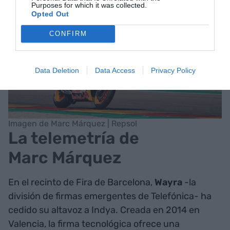
Purposes for which it was collected.
Opted Out
CONFIRM
Data Deletion
Data Access
Privacy Policy
Imagen de Marc Márquez | Repsol
La telemetría de
Marc Márquez
En el recinto de Fira de Barcelona,
Wayra
-la
división de firmas emergentes de Telefónica- ha
cedido su altavoz a Indya. Creada en 2014 en
Valencia, la firma tecnológica ofrece una