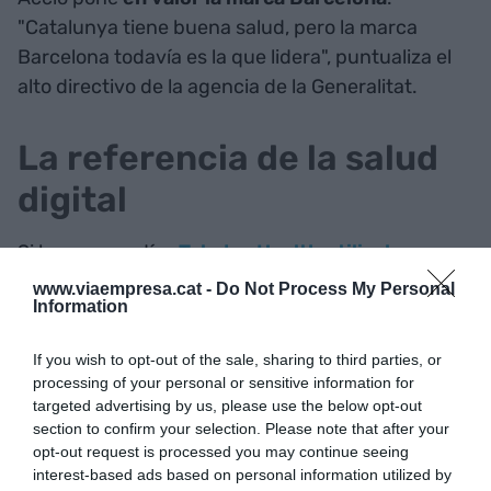
"Catalunya tiene buena salud, pero la marca
Barcelona todavía es la que lidera", puntualiza el
alto directivo de la agencia de la Generalitat.
La referencia de la salud
digital
Si hace unos días
Teladoc Health utilizaba su
sede de Barcelona
para presentar las últimas
www.viaempresa.cat -
Do Not Process My Personal
Information
novedades en teleasistencia, el 4YFN, con la
colaboración de
Barcelona
Activa
, no ha
If you wish to opt-out of the sale, sharing to third parties, or
quedado atrás a la hora de posicionar nuevos
processing of your personal or sensitive information for
proyectos de este ámbito.
Clarity
targeted advertising by us, please use the below opt-out
Stethoscope
aparece para mejorar los
section to confirm your selection. Please note that after your
opt-out request is processed you may continue seeing
problemas de respiración.
interest-based ads based on personal information utilized by