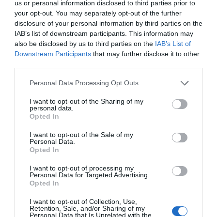
us or personal information disclosed to third parties prior to
your opt-out. You may separately opt-out of the further
La tecnología desarrollada por esta startup puede
disclosure of your personal information by third parties on the
transformar un teléfono móvil en un estetoscopio
IAB’s list of downstream participants. This information may
que ayuda las personas con dolencias crónicas en
also be disclosed by us to third parties on the
IAB’s List of
sus domicilios. "Esta es la principal finalidad del
Downstream Participants
that may further disclose it to other
third parties.
proyecto", apunta
Alba Muñoz
, enfermera y
representante de la empresa.
Personal Data Processing Opt Outs
I want to opt-out of the Sharing of my
Nacida en 2020 entre Terrassa y Sant Cugat del
personal data.
Opted In
Vallès, Clarity ya ha pasado la etapa de validación
de producto con inteligencia artificial y su
I want to opt-out of the Sale of my
Personal Data.
próximo objetivo es aterrizar en el mercado,
Opted In
principalmente en España. La presencia de
I want to opt-out of processing my
Barcelona Activa en el Mobile se vehicula a través
Personal Data for Targeted Advertising.
Opted In
de la Oficina de Atención a las Empresas.
I want to opt-out of Collection, Use,
Retention, Sale, and/or Sharing of my
Personal Data that Is Unrelated with the