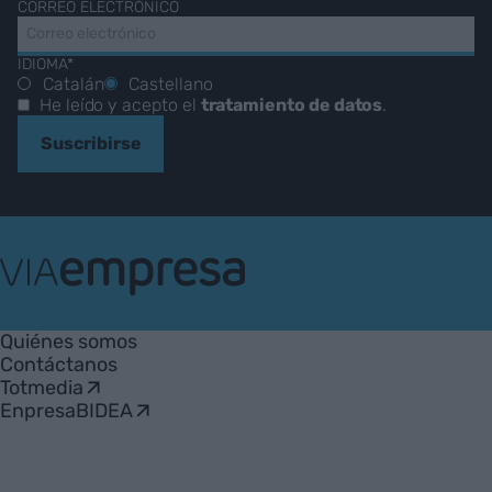
CORREO ELECTRÓNICO
IDIOMA*
Catalán
Castellano
He leído y acepto el
tratamiento de datos
.
Suscribirse
VIA
Empresa
Quiénes somos
Contáctanos
Totmedia
EnpresaBIDEA