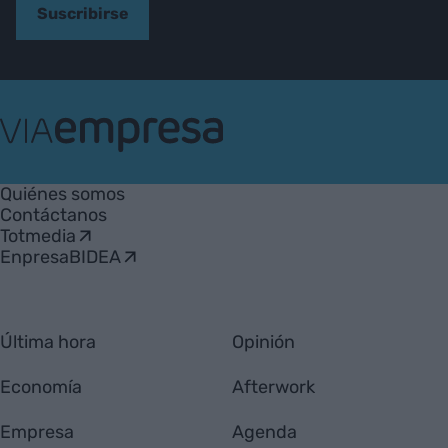
Suscribirse
VIA
Empresa
Quiénes somos
Contáctanos
Totmedia
EnpresaBIDEA
Última hora
Opinión
Economía
Afterwork
Empresa
Agenda