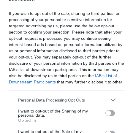
empresas en Londres
If you wish to opt-out of the sale, sharing to third parties, or
y otras bolsas
processing of your personal or sensitive information for
targeted advertising by us, please use the below opt-out
internacionales
section to confirm your selection. Please note that after your
opt-out request is processed you may continue seeing
interest-based ads based on personal information utilized by
Hay otros ejemplos. Una pequeña pero relevante
us or personal information disclosed to third parties prior to
nación mediterránea, Israel, con cerca de 10
your opt-out. You may separately opt-out of the further
disclosure of your personal information by third parties on the
millones de habitantes, tiene 24 empresas
IAB’s list of downstream participants. This information may
listadas en la bolsa de Londres, con una
also be disclosed by us to third parties on the
IAB’s List of
capitalización conjunta de más de 13.000
Downstream Participants
that may further disclose it to other
third parties.
millones. ¿Cómo es posible? Sencillo. Hay más de
6.000 inversores institucionales que operan
Personal Data Processing Opt Outs
en Londres y que no invierten en la bolsa de Tel-
I want to opt-out of the Sharing of my
Aviv. Y de estos 6.000 inversores, el 90% son
personal data.
Opted In
internacionales, es decir, no son británicos.
I want to opt-out of the Sale of my