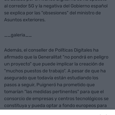
al corredor 5G y la negativa del Gobierno español
se explica por las "obsesiones" del ministro de
Asuntos exteriores.
__galeria__
Además, el conseller de Políticas Digitales ha
afirmado que la Generalitat "no pondrá en peligro
un proyecto" que puede implicar la creación de
"muchos puestos de trabajo". A pesar de que ha
asegurado que todavía están estudiando los
pasos a seguir, Puigneró ha prometido que
tomarían "las medidas pertinentes" para que el
consorcio de empresas y centros tecnológicos se
constituya y pueda optar a fondo europeos para
empezar a hacer pruebas piloto. "El gobierno de