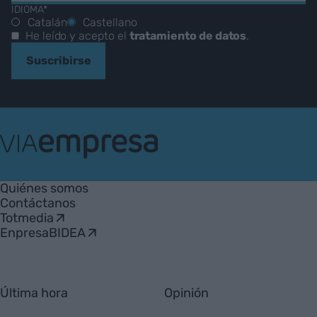
IDIOMA*
Catalán
Castellano
He leído y acepto el
tratamiento de datos
.
Suscribirse
VIA
Empresa
Quiénes somos
Contáctanos
Totmedia
EnpresaBIDEA
Última hora
Opinión