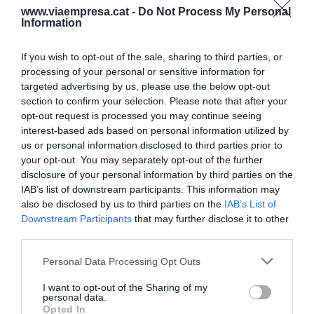
Catalunya no será el problema", ha reiterado.
www.viaempresa.cat -
Do Not Process My Personal
Information
El corredor 5G se tenía que oficializar en junio en
If you wish to opt-out of the sale, sharing to third parties, or
Bucarest (Rumanía) en un acto con Puigneró, el
processing of your personal or sensitive information for
targeted advertising by us, please use the below opt-out
vicepresidente de Occitania y altos cargos de la
section to confirm your selection. Please note that after your
Comisión Europea. Según ha explicado el
opt-out request is processed you may continue seeing
conseller, Borrell presionó a la Comisión Europea
interest-based ads based on personal information utilized by
us or personal information disclosed to third parties prior to
porque suspendiera el acto. "Ni comen ni nos
your opt-out. You may separately opt-out of the further
dejan comer", se ha quejado Puigneró.
disclosure of your personal information by third parties on the
IAB’s list of downstream participants. This information may
also be disclosed by us to third parties on the
IAB’s List of
Añadir
VIA Empresa
como fuente preferida
Downstream Participants
that may further disclose it to other
de Google de forma gratuita
third parties.
Mantente informado con las últimas noticias de
actualidad
Personal Data Processing Opt Outs
ACTIVAR AHORA
I want to opt-out of the Sharing of my
personal data.
Opted In