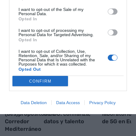
I want to opt-out of the Sale of my
Personal Data.
Opted In
I want to opt-out of processing my
Personal Data for Targeted Advertising.
Opted In
RELACIONADAS
I want to opt-out of Collection, Use,
Retention, Sale, and/or Sharing of my
Personal Data that Is Unrelated with the
Purposes for which it was collected.
Opted Out
CONFIRM
Data Deletion
Data Access
Privacy Policy
Seis meses de
El cuello de botella
Catalunya, e
(des)propósitos de
del 5G: confianza,
laboratorio 
Corredor
datos y talento
de 5G en Eu
Mediterráneo