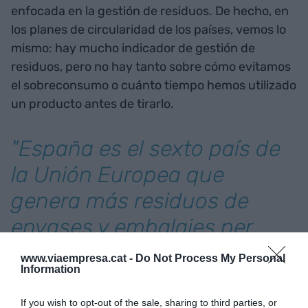
enfocada en la gestión de residuos. De hecho, en
los planes de circularidad de los países, vemos lo
mismo: hay mucho indicador de gestión de
residuos, pero no hay tanto sobre cómo evitamos
el sobreconsumo o cuánto tiempo hemos utilizado
un producto antes de tirarlo.
"España es el sexto país de
la Unión Europea que
genera más residuos de
envases y embalajes per
cápita"
www.viaempresa.cat -
Do Not Process My Personal
Information
En término de indicadores es difícil de delimitar,
If you wish to opt-out of the sale, sharing to third parties, or