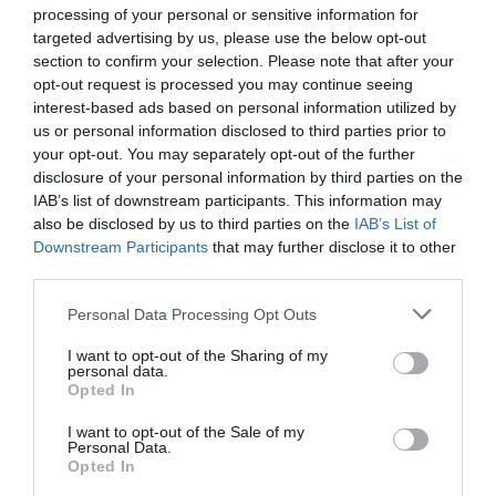
pero podemos repasar algunos. Como el
processing of your personal or sensitive information for
packaging waste
, un indicador que compara lo
targeted advertising by us, please use the below opt-out
que se genera y lo que se recicla. España es el
section to confirm your selection. Please note that after your
opt-out request is processed you may continue seeing
sexto país de la Unión Europea que genera más
interest-based ads based on personal information utilized by
residuos de envases y embalajes per cápita. Y, en
us or personal information disclosed to third parties prior to
cuanto a tasa de reciclaje, se sitúa en la media
your opt-out. You may separately opt-out of the further
disclosure of your personal information by third parties on the
europea.
IAB’s list of downstream participants. This information may
also be disclosed by us to third parties on the
IAB’s List of
También podemos mirar la huella de agua versus
Downstream Participants
that may further disclose it to other
third parties.
la disponibilidad de este recurso. Y en este caso,
tenemos un grave problema. En energía
Personal Data Processing Opt Outs
renovable, por ejemplo, vamos muy bien: el 60%
I want to opt-out of the Sharing of my
de la energía eléctrica que consumimos en
personal data.
Opted In
España procede de fuentes renovables.
I want to opt-out of the Sale of my
Personal Data.
Otro indicador que nos puede servir es mirar la
Opted In
nueva creación de negocios de economía circular.