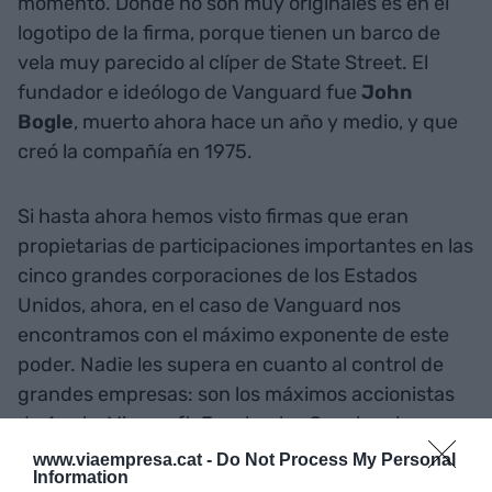
momento. Donde no son muy originales es en el
logotipo de la firma, porque tienen un barco de
vela muy parecido al clíper de State Street. El
fundador e ideólogo de Vanguard fue
John
Bogle
, muerto ahora hace un año y medio, y que
creó la compañía en 1975.
Si hasta ahora hemos visto firmas que eran
propietarias de participaciones importantes en las
cinco grandes corporaciones de los Estados
Unidos, ahora, en el caso de Vanguard nos
encontramos con el máximo exponente de este
poder. Nadie les supera en cuanto al control de
grandes empresas: son los máximos accionistas
de Apple, Microsoft, Facebook y Google, y los
segundos de Amazon, sólo por detrás del
www.viaempresa.cat -
Do Not Process My Personal
Information
fundador de la firma de comercio electrónico, Jeff