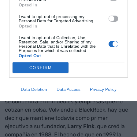
hasta los 6,7 billones de euros o, lo que es lo
Opted In
mismo, el PIB de Alemania, Francia y Países Bajos
I want to opt-out of processing my
juntos. Hace más de diez años que está en lo alto
Personal Data for Targeted Advertising.
Opted In
del ranking mundial y su origen tiene mucho que
ver con la otra gran firma con nombre de roca
I want to opt-out of Collection, Use,
Retention, Sale, and/or Sharing of my
negra:
Black Stone
. La primera fue una escisión
Personal Data that Is Unrelated with the
Purposes for which it was collected.
de esta segunda, que a pesar de ser también un
Opted Out
gigante de las finanzas, no aparece en lo alto del
listado que estamos analizando (hay que bajar
CONFIRM
hasta el lugar 38 para tropezar con ellos) porque
sólo dedica una parte de su negocio a la inversión
Data Deletion
Data Access
Privacy Policy
convencional en activos financieros, puesto que
se concentra en inmuebles y empresas que no
cotizan en bolsa. Volviendo a BlackRock, hay que
decir que mantiene todavía como primer
ejecutivo a su fundador,
Larry Fink
, que creó la
compañía en 1988. El hecho de que en 1999 la