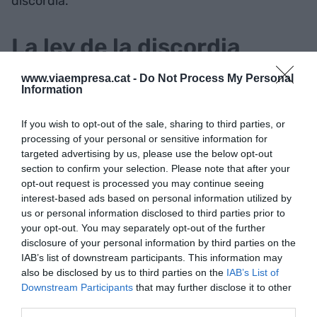
discordia.
La ley de la discordia
www.viaempresa.cat -
Do Not Process My Personal
El segundo gran tema que aleja a las dos
Information
candidaturas es el de la ley de cámaras. Ya hace
tiempo que desde este diario venimos explicando
If you wish to opt-out of the sale, sharing to third parties, or
la batalla entre agentes sociales y las cámaras
processing of your personal or sensitive information for
targeted advertising by us, please use the below opt-out
catalanas por el decreto ley de cámaras, una
section to confirm your selection. Please note that after your
historia que tendrá que esperar no sólo a que
opt-out request is processed you may continue seeing
pasen las elecciones al Parlament del 14-F, sino
interest-based ads based on personal information utilized by
también a que se forme gobierno, se vuelva a
us or personal information disclosed to third parties prior to
your opt-out. You may separately opt-out of the further
llevar a la cámara catalana y vuelva el debate, las
disclosure of your personal information by third parties on the
negociaciones y el diálogo.
IAB’s list of downstream participants. This information may
also be disclosed by us to third parties on the
IAB’s List of
Downstream Participants
that may further disclose it to other
Barrios, sobre la ley de
third parties.