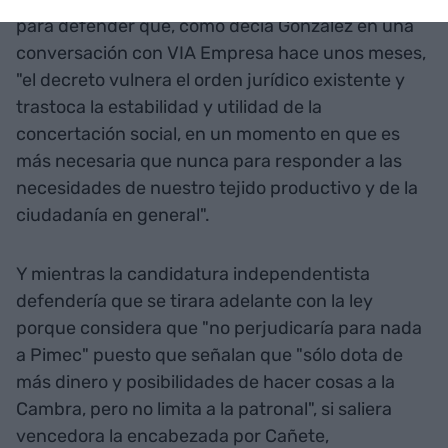
para defender que, como decía González en una
conversación con VIA Empresa hace unos meses,
"el decreto vulnera el orden jurídico existente y
trastoca la estabilidad y utilidad de la
concertación social, en un momento en que es
más necesaria que nunca para responder a las
necesidades de nuestro tejido productivo y de la
ciudadanía en general".
Y mientras la candidatura independentista
defendería que se tirara adelante con la ley
porque considera que "no perjudicaría para nada
a Pimec" puesto que señalan que "sólo dota de
más dinero y posibilidades de hacer cosas a la
Cambra, pero no limita a la patronal", si saliera
vencedora la encabezada por Cañete,