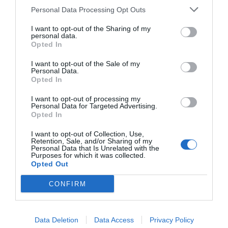
cámaras: "No perjudicaría
Personal Data Processing Opt Outs
para nada a Pimec, sólo
I want to opt-out of the Sharing of my
personal data.
dota de más dinero y
Opted In
posibilidades de hacer cosas
I want to opt-out of the Sale of my
Personal Data.
a la Cambra, pero no limita a
Opted In
la patronal"
I want to opt-out of processing my
Personal Data for Targeted Advertising.
Opted In
Mientras tanto, sin embargo, el candidato de
I want to opt-out of Collection, Use,
Retention, Sale, and/or Sharing of my
Eines Pimec ya dejó claro que no pondrán palos
Personal Data that Is Unrelated with the
Purposes for which it was collected.
en las ruedas para impedir que se tire adelante la
Opted Out
famosa ley de cámaras, sino al contrario. Si su
CONFIRM
candidatura saliera adelante, y en el hipotético
caso de que arrasaran en las elecciones de Pimec
y se plantaran al frente de la patronal, Foment del
Data Deletion
Data Access
Privacy Policy
Treball, CCOO y UGT perderían su cuarta pata