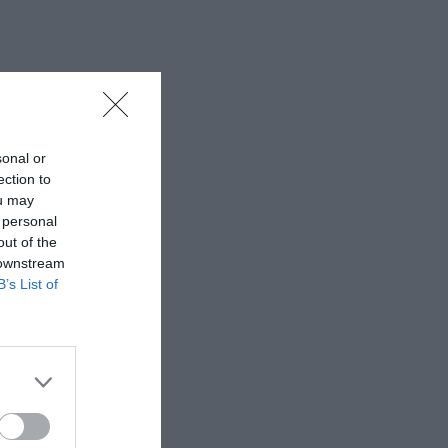
sonal or
ection to
ou may
 personal
out of the
 downstream
B’s List of