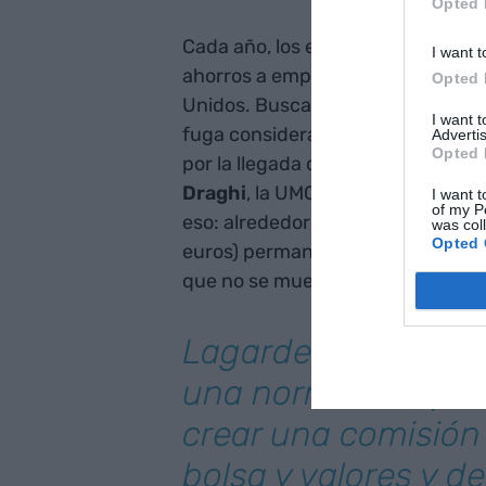
Opted 
Cada año, los europeos destinam
I want t
ahorros a empresas de fuera del 
Opted 
Unidos. Buscamos poner nuestro d
I want 
fuga considerable en un marco en
Advertis
Opted 
por la llegada de
Donald Trump
. 
Draghi
, la UMC permitiría redirigi
I want t
of my P
eso: alrededor de un
33% de los 
was col
Opted 
euros) permanecen intactos en los
que no se mueve y que la UMC tam
Lagarde (BCE) pro
una norma europea
crear una comisión
bolsa y valores y de