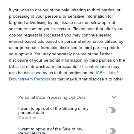
Cernuda reconoce que se sintió "atrapada"
cuando empezó a reflexionar sobre en qué
If you wish to opt-out of the sale, sharing to third parties, or
processing of your personal or sensitive information for
momento se encontraba el feminismo y cómo
targeted advertising by us, please use the below opt-out
estaba evolucionando. El título de su libro nace
section to confirm your selection. Please note that after your
aquí.. Cómo también de su firme voluntad de
opt-out request is processed you may continue seeing
incluir los hombres y hacerlos sentir identificados
interest-based ads based on personal information utilized by
us or personal information disclosed to third parties prior to
con su discurso en clave de género. Así pues:
your opt-out. You may separately opt-out of the further
Atrapados
.
disclosure of your personal information by third parties on the
IAB’s list of downstream participants. This information may
also be disclosed by us to third parties on the
IAB’s List of
Todo ello, desde la transversalidad, la diversidad y
Downstream Participants
that may further disclose it to other
la inclusión: "Todo el mundo se tiene que poder
third parties.
identificar con el movimiento: hombres y mujeres,
Personal Data Processing Opt Outs
religiosos y no religiosos, ricos y pobres, jóvenes y
mayores... Y decir muy fuerte: Yo también soy
I want to opt-out of the Sharing of my
personal data.
feminista!". "No me gusta la polarización o
Opted In
radicalización del feminismo, lo tenemos que
I want to opt-out of the Sale of my
poder abrazar todas y todos. El feminismo es en
Personal Data.