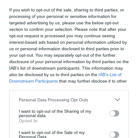
competitividad
If you wish to opt-out of the sale, sharing to third parties, or
processing of your personal or sensitive information for
Para ello, "es fundamental que nos pongamos las
targeted advertising by us, please use the below opt-out
pilas" porque, según señala Pujol, la primera
section to confirm your selection. Please note that after your
comunidad que haga esta inversión tendrá la
opt-out request is processed you may continue seeing
competitividad asegurada, pero, de momento,
interest-based ads based on personal information utilized by
us or personal information disclosed to third parties prior to
parece que eso nos queda lejos. Si bien quiere
your opt-out. You may separately opt-out of the further
dejar claro que "hay cosas que se están haciendo
disclosure of your personal information by third parties on the
muy bien como la mesa de la automoción",
IAB’s list of downstream participants. This information may
also be disclosed by us to third parties on the
IAB’s List of
también apela a la "rapidez en ejecutar que los
Downstream Participants
that may further disclose it to other
recursos lleguen al sistema productivo" porque, si
third parties.
no es así, "podemos dejar a mucha gente fuera
del sistema". De este modo, considera esencial
Personal Data Processing Opt Outs
una "inyección económica para invertir en I+D" y
I want to opt-out of the Sharing of my
personal data.
avisa: "No hay que financiar el pasado, sino
Opted In
invertir en el futuro".
I want to opt-out of the Sale of my
Personal Data.