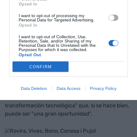
Opted In
Pujol: "No hay que financiar
I want to opt-out of processing my
el pasado, sino invertir en el
Personal Data for Targeted Advertising.
Opted In
futuro"
I want to opt-out of Collection, Use,
Retention, Sale, and/or Sharing of my
Personal Data that Is Unrelated with the
Con estos elementos encima de la mesa, el CEO
Purposes for which it was collected.
Opted Out
de Ficosa se muestra preocupado porque "todo
esto sea un Plan Marhsall mal gestionado e
CONFIRM
invertido" y lamenta que "me da la sensación que
este país no tiene política industrial, que es lo que
genera riqueza". Y aquí es donde entra en juego
Data Deletion
Data Access
Privacy Policy
"la responsabilidad público-privada en la
transformación tecnológica" que, si se hace bien,
puede ser "una gran oportunidad".