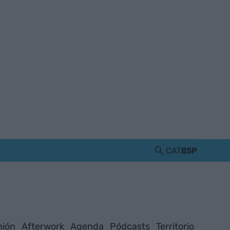
CAT
ESP
nión
Afterwork
Agenda
Pódcasts
Territorio