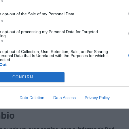
In
es cree en la
o opt-out of the Sale of my Personal Data.
nidades,
In
perfiles junior
to opt-out of processing my Personal Data for Targeted
ing.
In
o opt-out of Collection, Use, Retention, Sale, and/or Sharing
ersonal Data that Is Unrelated with the Purposes for which it
mbién explica las diferencies entre hombre y
lected.
Out
ortunidades. Tal como indica, el 62% de las
ortunidades, según reportan los perfiles junior en
CONFIRM
erfiles senior perciben falta de igualdad en este
uanta más experiencia dentro de la empresa más
dad de oportunidades.
Data Deletion
Data Access
Privacy Policy
mbio