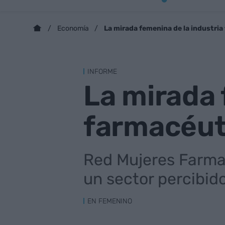
La mirada femenina de la industria
Economía
INFORME
La mirada 
farmacéut
Red Mujeres Farma 
un sector percibid
EN FEMENINO