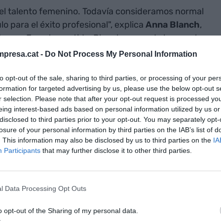
l talento femenino. Todavía consideramos normal
lo para el éxito profesional", explica
Anna Blanch
,
arma. En este sentido, Blanch recuerda lo que el
 de las mujeres encuestadas consideran que la
presa.cat -
Do Not Process My Personal Information
r en las empresas, ¿pero es el único?
to opt-out of the sale, sharing to third parties, or processing of your per
formation for targeted advertising by us, please use the below opt-out s
l informe, las mujeres componen el 52% en la
r selection. Please note that after your opt-out request is processed y
rgo, esta presencia no es homogénea en las
eing interest-based ads based on personal information utilized by us or
organizaciones del sector, es decir, las mujeres
disclosed to third parties prior to your opt-out. You may separately opt-
losure of your personal information by third parties on the IAB’s list of
s de administración de las farmacéuticas
. This information may also be disclosed by us to third parties on the
IA
ebajo de la media Europea, situada en el 34%. En
Participants
that may further disclose it to other third parties.
ere parece ser que no hay tanta diferencia, puesto
industrias farmacéuticas cotizadas en el IBEX-
 ajustada inferior al 8%. Una cifra al alcance de
l Data Processing Opt Outs
o opt-out of the Sharing of my personal data.