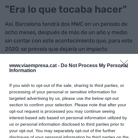
"Era lo que tocaba hacer"
Así, Barcelona tendrá dos MWC en un periodo de
ocho meses, después de más de un año y medio
sin contar con este acontecimiento que, para este
2020, se preveía que dejaría un impacto
económico de 492 millones de euros. Hoffman ha
defendido la decisión que se tomó de anular la
www.viaempresa.cat -
Do Not Process My Personal
Information
edición de 2020, que en su momento fue muy
polémica: "Era lo que tocaba hacer, a pesar de
If you wish to opt-out of the sale, sharing to third parties, or
que afectó a mucha gente de aquí y de todo el
processing of your personal or sensitive information for
mundo".
targeted advertising by us, please use the below opt-out
section to confirm your selection. Please note that after your
opt-out request is processed you may continue seeing
Barcelona tendrá dos MWC
interest-based ads based on personal information utilized by
us or personal information disclosed to third parties prior to
en un período de ocho
your opt-out. You may separately opt-out of the further
disclosure of your personal information by third parties on the