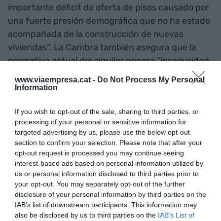
importante déficit de oferta de pisos causado por
una fuerte presión demográfica que no ha estado
acompañada de la construcción de nuevas
viviendas". La Cambra también asegura que la
normativa actual del alquiler genera "inseguridad
jurídica", lo que apunta que perjudica a la oferta
www.viaempresa.cat -
Do Not Process My Personal
para la población "con menos recursos y más
Information
susceptible de incurrir en procedimientos
If you wish to opt-out of the sale, sharing to third parties, or
judiciales por morosidad y situaciones precarias".
processing of your personal or sensitive information for
La CPUBCN también avisa de que los propietarios
targeted advertising by us, please use the below opt-out
"prefieren disponer de su capital" y sacar pisos
section to confirm your selection. Please note that after your
del mercado frente a "la amenaza de control de
opt-out request is processed you may continue seeing
interest-based ads based on personal information utilized by
alquileres".
us or personal information disclosed to third parties prior to
your opt-out. You may separately opt-out of the further
disclosure of your personal information by third parties on the
Añadir
VIA Empresa
como fuente preferida
IAB’s list of downstream participants. This information may
de Google de forma gratuita
also be disclosed by us to third parties on the
IAB’s List of
Mantente informado con las últimas noticias de