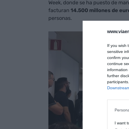
Week, donde se ha puesto de mani
facturan
14.500 millones de eur
personas.
www.viaem
If you wish 
sensitive in
confirm you
continue se
information 
further disc
participants
Downstream 
Persona
I want t