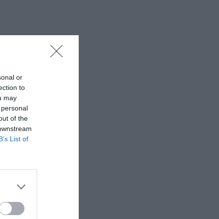
sonal or
ection to
ou may
 personal
out of the
 downstream
B’s List of