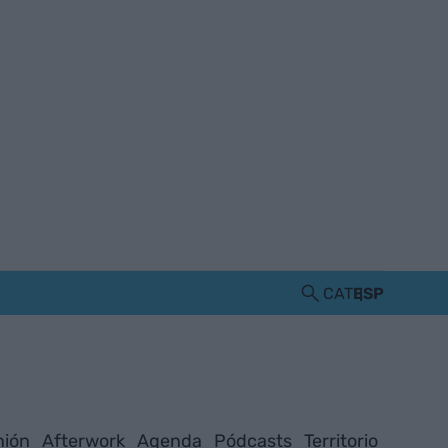
CAT
ESP
nión
Afterwork
Agenda
Pódcasts
Territorio