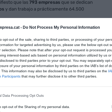
fiesto que las
793 empresas
que se dedican
os
y dan trabajo a prácticamente 64.500
presa.cat -
Do Not Process My Personal Information
to opt-out of the sale, sharing to third parties, or processing of your per
formation for targeted advertising by us, please use the below opt-out s
r selection. Please note that after your opt-out request is processed y
eing interest-based ads based on personal information utilized by us or
disclosed to third parties prior to your opt-out. You may separately opt-
losure of your personal information by third parties on the IAB’s list of
. This information may also be disclosed by us to third parties on the
IA
Participants
that may further disclose it to other third parties.
l Data Processing Opt Outs
o opt-out of the Sharing of my personal data.