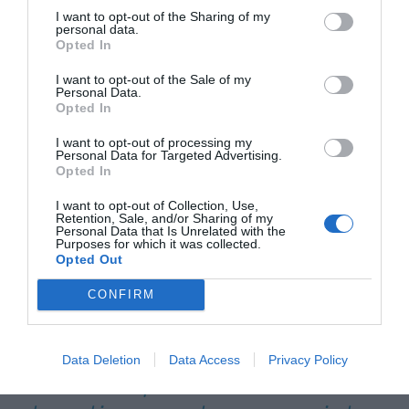
riesgo que contrae el prestamista. Las
I want to opt-out of the Sharing of my
necesidades de financiación son similares en
personal data.
Opted In
unos ciclos que en otros. El volumen de las
microfinanzas globales podría duplicarse en cinco
I want to opt-out of the Sale of my
Personal Data.
o seis años, si creemos las previsiones del
Opted In
Microfinance in Europe: Survey Report,
del
I want to opt-out of processing my
European Microfinance Network,2023. La
Personal Data for Targeted Advertising.
Opted In
evolución del crowdfunding se mueve los últimos
años en zigzag, con ligera tendencia a la baja
I want to opt-out of Collection, Use,
Retention, Sale, and/or Sharing of my
desde 2017, lo que no contradice el hecho de que
Personal Data that Is Unrelated with the
Purposes for which it was collected.
se haya convertido en una de las vías de
Opted Out
financiación más importantes del país después
CONFIRM
del capital riesgo y de las instituciones
financieras.
Data Deletion
Data Access
Privacy Policy
En la compra de vehículos,