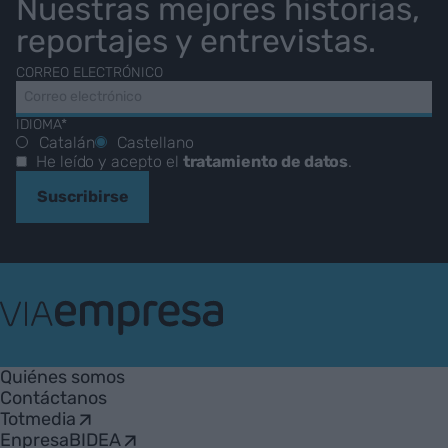
Nuestras mejores historias,
reportajes y entrevistas.
CORREO ELECTRÓNICO
IDIOMA*
Catalán
Castellano
He leído y acepto el
tratamiento de datos
.
Suscribirse
VIA
Empresa
Quiénes somos
Contáctanos
Totmedia
EnpresaBIDEA