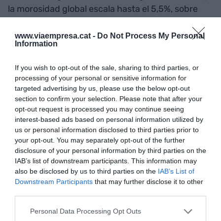
la morosidad global escala hasta el 5,5%, sobre
todo en las hipotecas; éste es el escenario del
informe European Bank Lending Economic
www.viaempresa.cat -
Do Not Process My Personal
Information
Forecast de EY para 2023. Por el contrario, los
créditos al consumo solicitados por otras vías
If you wish to opt-out of the sale, sharing to third parties, or
repuntan con fuerza, reflejando los datos de
processing of your personal or sensitive information for
Financiación a las Familias y Empresas del Banco
targeted advertising by us, please use the below opt-out
section to confirm your selection. Please note that after your
de España, confirmadas por su parte por la
opt-out request is processed you may continue seeing
Asociación de Usuarios Financieros, Asufin.
interest-based ads based on personal information utilized by
Según esta misma fuente, el 30% de los españoles
us or personal information disclosed to third parties prior to
your opt-out. You may separately opt-out of the further
tiene la intención de pedir una financiación
disclosure of your personal information by third parties on the
inmediata en pequeñas cuantías, un 5% más que
IAB’s list of downstream participants. This information may
el pasado año. Los microcréditos emergen en
also be disclosed by us to third parties on the
IAB’s List of
contextos económicos difíciles tanto para los
Downstream Participants
that may further disclose it to other
third parties.
particulares como por los autónomos o las pymes,
aunque el tipo de interés sea superior por el
Personal Data Processing Opt Outs