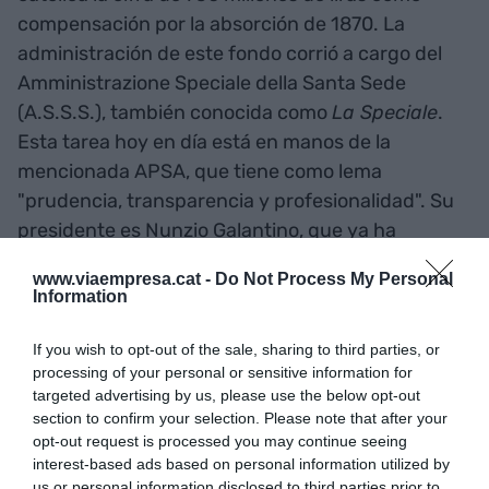
compensación por la absorción de 1870. La
administración de este fondo corrió a cargo del
Amministrazione Speciale della Santa Sede
(A.S.S.S.), también conocida como
La Speciale
.
Esta tarea hoy en día está en manos de la
mencionada APSA, que tiene como lema
"prudencia, transparencia y profesionalidad". Su
presidente es Nunzio Galantino, que ya ha
aparecido unas líneas más atrás, el secretario es
www.viaempresa.cat -
Do Not Process My Personal
Fabio Gasperini
y el subsecretario,
Giuseppe
Information
Russo
. El presidente está asistido por una
comisión cardenalicia formada por ocho
If you wish to opt-out of the sale, sharing to third parties, or
processing of your personal or sensitive information for
cardenales de todo el mundo.
targeted advertising by us, please use the below opt-out
section to confirm your selection. Please note that after your
La cuestión del dinero del
opt-out request is processed you may continue seeing
interest-based ads based on personal information utilized by
us or personal information disclosed to third parties prior to