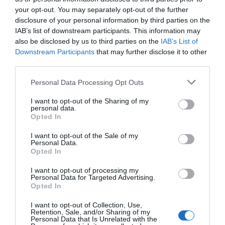
Vaticano tiene algunas
your opt-out. You may separately opt-out of the further
sombras que están en la
disclosure of your personal information by third parties on the
IAB’s list of downstream participants. This information may
memoria colectiva;
also be disclosed by us to third parties on the
IAB’s List of
Downstream Participants
that may further disclose it to other
especialmente recordado es
third parties.
el caso de la banca
Personal Data Processing Opt Outs
Ambrosiana en los años 80,
I want to opt-out of the Sharing of my
personal data.
una crisis de grandes
Opted In
dimensiones para la Santa
I want to opt-out of the Sale of my
Personal Data.
Sede
Opted In
I want to opt-out of processing my
Personal Data for Targeted Advertising.
Más allá de las cifras de la APSA, la Santa
Opted In
Sede también dio algunas pistas de su balance
I want to opt-out of Collection, Use,
consolidado a través de
Juan
Antonio Guerrero
Retention, Sale, and/or Sharing of my
Personal Data that Is Unrelated with the
Alves
, el prefecto de la Secretaría para la