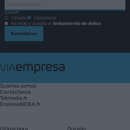
IDIOMA*
Catalán
Castellano
He leído y acepto el
tratamiento de datos
.
Suscribirse
VIA
Empresa
Quiénes somos
Contáctanos
Totmedia
EnpresaBIDEA
Última hora
Opinión