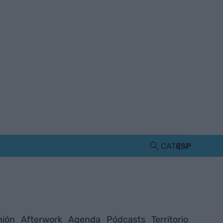
CAT
ESP
nión
Afterwork
Agenda
Pódcasts
Territorio