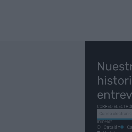
O
Nuest
histor
entrev
CORREO ELECTRÓ
IDIOMA*
Catalán
Ca