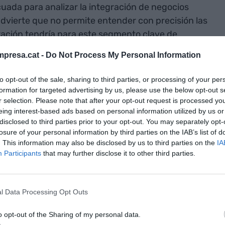
uada para analizar la integración de negocios
dvierte que no permite entender con precisión las
ación tendría para este segmento clave de
presa.cat -
Do Not Process My Personal Information
erca el momento decisivo en el que los accionistas
to opt-out of the sale, sharing to third parties, or processing of your per
 sobre la aceptación o el rechazo de la oferta del
formation for targeted advertising by us, please use the below opt-out s
r selection. Please note that after your opt-out request is processed y
ado ese punto, la entidad oferente deberá poner a
eing interest-based ads based on personal information utilized by us or
a la información detallada de la operación “de
disclosed to third parties prior to your opt-out. You may separately opt-
go que —según el Sabadell— todavía no ha hecho.
losure of your personal information by third parties on the IAB’s list of
. This information may also be disclosed by us to third parties on the
IA
Participants
that may further disclose it to other third parties.
con los precios de cierre actuales, la oferta del
a cercana al 7% para los accionistas. Es decir,
n un 7% respecto al valor actual de sus acciones.
l Data Processing Opt Outs
o opt-out of the Sharing of my personal data.