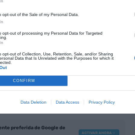
In
abadell - BBVA: crónica de una OPA
o opt-out of the Sale of my Personal Data.
ada
In
to opt-out of processing my Personal Data for Targeted
ing.
In
o opt-out of Collection, Use, Retention, Sale, and/or Sharing
ersonal Data that Is Unrelated with the Purposes for which it
lected.
anc Sabadell presentará los resultados del primer
Out
as posteriores, celebrará su
Capital Markets Day
,
CONFIRM
o Plan Estratégico 2025-2027. Esta hoja de ruta
cimiento y creación de valor del banco como
jetivo de que los accionistas puedan comparar
Data Deletion
Data Access
Privacy Policy
adell o integrarse en el BBVA.
nte preferida de Google de
ACTIVAR AHORA