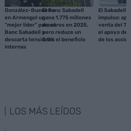
González-Bueno ve
El Banc Sabadell
El Sabadell 
en Armengol un
gana 1.775 millones
impulso: apr
"mejor líder" para el
de euros en 2025,
venta del TS
Banc Sabadell y
pero reduce un
el apoyo del
descarta tensiones
2,8% el beneficio
de los accio
internas
LOS MÁS LEÍDOS