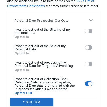
also be disclosed by us to third parties on the
IAB’s List of
traspasado a
Santander UK
otros instrumentos
Downstream Participants
that may further disclose it to other
de capital y valores no vencidos, emitidos por TSB
third parties.
y suscritos por Banc Sabadell, por un importe de
Personal Data Processing Opt Outs
1.217 millones de libras.
I want to opt-out of the Sharing of my
personal data.
La banca vallesana se ha comprometido a no
Opted In
competir en el mercado británico durante los 24
I want to opt-out of the Sale of my
Personal Data.
meses siguientes al cierre de la operación con el
Opted In
Banco Santander. El Sabadell mantendrá la
sucursal que tiene en el Reino Unido para dar
I want to opt-out of processing my
Personal Data for Targeted Advertising.
apoyo a las empresas en sus negocios en el
Opted In
exterior, y también podrá continuar operando en
I want to opt-out of Collection, Use,
este mercado a través de la división de banca
Retention, Sale, and/or Sharing of my
Personal Data that Is Unrelated with the
corporativa (CIB).
Purposes for which it was collected.
Opted Out
CONFIRM
Añadir
VIA Empresa
como fuente preferida