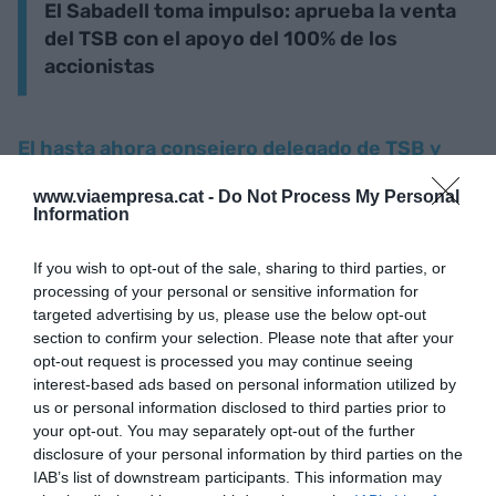
El Sabadell toma impulso: aprueba la venta
del TSB con el apoyo del 100% de los
accionistas
El hasta ahora consejero delegado de TSB y
próximo CEO del Banc Sabadell, Marc
www.viaempresa.cat -
Do Not Process My Personal
Armengol
, ha destacado por su parte que la
Information
operación es "muy relevante para el sector
financiero británico". "TSB hoy es una historia de
If you wish to opt-out of the sale, sharing to third parties, or
processing of your personal or sensitive information for
éxito en el Reino Unido", ha remarcado.
targeted advertising by us, please use the below opt-out
section to confirm your selection. Please note that after your
El Banc Sabadell adquirió TSB en 2015 a valor en
opt-out request is processed you may continue seeing
interest-based ads based on personal information utilized by
libros por un importe de 1.700 millones de libras.
us or personal information disclosed to third parties prior to
En la última década, el banco catalán ha recibido
your opt-out. You may separately opt-out of the further
más de 600 millones de euros en dividendos de su
disclosure of your personal information by third parties on the
IAB’s list of downstream participants. This information may
filial. En la transacción, también se han