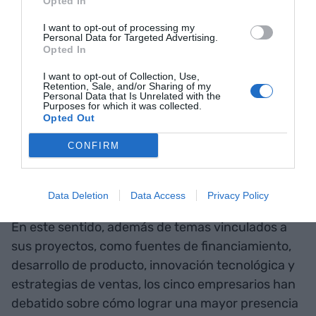
Opted In
Inés Betancourt, Francisco
I want to opt-out of processing my
Niebla y Xavier Espinal
Personal Data for Targeted Advertising.
Opted In
comparten sus experiencias
I want to opt-out of Collection, Use,
Retention, Sale, and/or Sharing of my
de start-ups en fase de
Personal Data that Is Unrelated with the
Purposes for which it was collected.
crecimiento ??
Opted Out
pic.twitter.com/1jmttjueuo
CONFIRM
— Cambra de Comercio de Terraza
(@CambraTerraza)
December 14, 2023
Data Deletion
Data Access
Privacy Policy
En este sentido, además de temas vinculados a
sus proyectos, como fuentes de financiamiento,
desarrollo de producto, innovación tecnológica y
estrategias de ventas, los cinco empresarios han
debatido sobre cómo lograr una mayor presencia