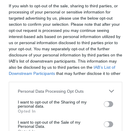
proyectos, y ejemplo de esto ha sido la mesa
If you wish to opt-out of the sale, sharing to third parties, or
redonda que se ha celebrado a continuación en el
processing of your personal or sensitive information for
marco de la Jornada EmpoderaT,
Éxito a la
targeted advertising by us, please use the below opt-out
práctica: Historias de startups en fase de
section to confirm your selection. Please note that after your
opt-out request is processed you may continue seeing
crecimiento
, y que ha contado con la
interest-based ads based on personal information utilized by
participación de
Adrià Buzón
(Cuideo),
Albert
us or personal information disclosed to third parties prior to
Munné
(Memima Baby),
Inès Betancourt
, (Clarity
your opt-out. You may separately opt-out of the further
disclosure of your personal information by third parties on the
Stethoscope),
Francisco Boira
(Kreios Space) y
IAB’s list of downstream participants. This information may
Xavier
Espinal
(Wecaria).
also be disclosed by us to third parties on the
IAB’s List of
Downstream Participants
that may further disclose it to other
third parties.
? Próxima parada: ?????
??????.
Personal Data Processing Opt Outs
I want to opt-out of the Sharing of my
personal data.
Opted In
"Éxito a la Práctica" con
I want to opt-out of the Sale of my
Adrià Buzón, Albert Munné,
Personal Data.