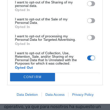
I want to opt-out of the Sharing of my
Tenemos sentimientos opuestos. Por un lado,
personal data.
Opted In
hemos comprobado la necesidad de este servicio,
y así lo refleja el NPS, porque la gente lo ha
I want to opt-out of the Sale of my
Personal Data.
agradecido. Por otro, el retorno de este
Opted In
sentimiento es que, lamentablemente, estos
I want to opt-out of processing my
territorios interiores se están quedando sin
Personal Data for Targeted Advertising.
Opted In
servicios y pueden sufrir una exclusión financiera
que nosotros y la sociedad en general deberíamos
I want to opt-out of Collection, Use,
Retention, Sale, and/or Sharing of my
combatir. No todo puede girar en torno a las
Personal Data that Is Unrelated with the
Purposes for which it was collected.
grandes ciudades, sino que debemos mirar
Opted Out
también nuestro territorio y hacer que el
CONFIRM
crecimiento sea global.
Hemos tenido un aprendizaje social de servicio a
Data Deletion
Data Access
Privacy Policy
la comunidad grandísimo. Pero también
operativo, ya que para nosotros ha supuesto un