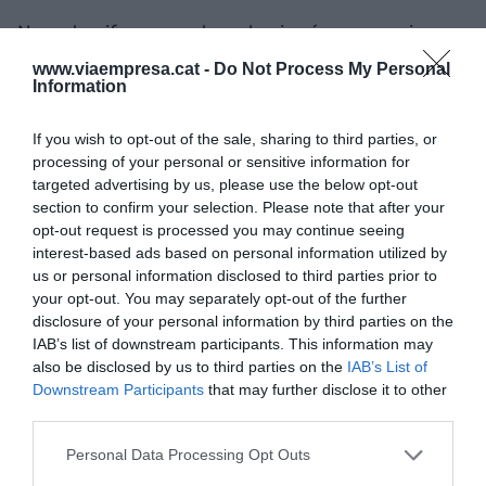
No, esta cifra no contempla ningún escenario que
no sean los planes de acción que podemos
www.viaempresa.cat -
Do Not Process My Personal
Information
activar. Todo lo que no depende de nosotros no lo
consideramos. Si se da, evidentemente lo
If you wish to opt-out of the sale, sharing to third parties, or
calcularemos. Ya lo dijimos en noviembre,
processing of your personal or sensitive information for
gestionamos esta OPA como un escenario de
targeted advertising by us, please use the below opt-out
riesgo. Si sucede, pueden producirse alteraciones
section to confirm your selection. Please note that after your
opt-out request is processed you may continue seeing
competitivas o de mercado y las administraremos
interest-based ads based on personal information utilized by
en su momento. Antes no tienen ningún impacto
us or personal information disclosed to third parties prior to
en nuestra planificación.
your opt-out. You may separately opt-out of the further
disclosure of your personal information by third parties on the
IAB’s list of downstream participants. This information may
Ahora mencionaba el CEApropa, un proyecto
also be disclosed by us to third parties on the
IAB’s List of
que les ha permitido acceder a municipios
Downstream Participants
that may further disclose it to other
third parties.
donde es más complicado que llegue la banca.
¿Qué Catalunya se han encontrado?
Personal Data Processing Opt Outs