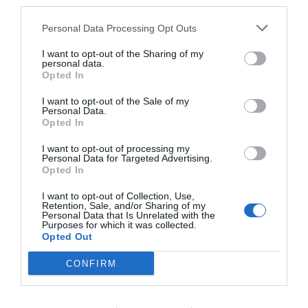
third parties.
Personal Data Processing Opt Outs
I want to opt-out of the Sharing of my
personal data.
Opted In
I want to opt-out of the Sale of my
Personal Data.
Opted In
RELACIONADAS
I want to opt-out of processing my
Personal Data for Targeted Advertising.
Opted In
I want to opt-out of Collection, Use,
Retention, Sale, and/or Sharing of my
Personal Data that Is Unrelated with the
Purposes for which it was collected.
Opted Out
CONFIRM
La bolsa de rafia de
Làctia
Mercadona c
Mercadona, símbolo
Agroalimentària, la
nuevo portal
de una época
leche de ganaderos
empleo más