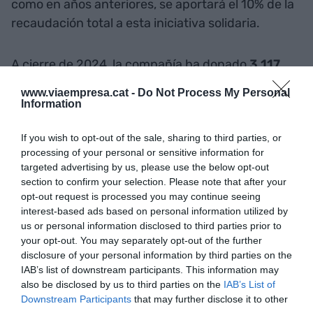
como en años anteriores, se aportará el 10% de la
recaudación total a esta iniciativa solidaria.
A cierre de 2024, la compañía ha donado
3.117
toneladas de alimentos y productos
de primera
www.viaempresa.cat -
Do Not Process My Personal
necesidad, de las cuales más de 2.300 toneladas
Information
se han repartido entre las entidades sociales de
If you wish to opt-out of the sale, sharing to third parties, or
las comarcas de Barcelona, más de 342 entre las
processing of your personal or sensitive information for
tarraconenses, y 316 y 150 han ido a las comarcas
targeted advertising by us, please use the below opt-out
de Girona y de Lleida respectivamente, lo que
section to confirm your selection. Please note that after your
equivale a 51.956 carritos de la compra.
opt-out request is processed you may continue seeing
interest-based ads based on personal information utilized by
us or personal information disclosed to third parties prior to
your opt-out. You may separately opt-out of the further
Añadir
VIA Empresa
como fuente preferida
disclosure of your personal information by third parties on the
de Google de forma gratuita
IAB’s list of downstream participants. This information may
Mantente informado con las últimas noticias de
actualidad
also be disclosed by us to third parties on the
IAB’s List of
ACTIVAR AHORA
Downstream Participants
that may further disclose it to other