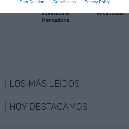
Data Deletion
Data Access
Privacy Policy
catalanes que
intuitivo y ág
abastece a
el candidato
Mercadona
LOS MÁS LEÍDOS
HOY DESTACAMOS