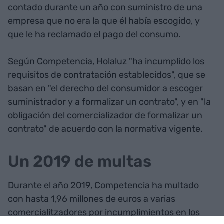
contado durante un año con suministro de una
empresa que no era la que él había escogido, y
que le ha reclamado el pago del consumo.
Según Competencia, Holaluz "ha incumplido los
requisitos de contratación establecidos", que se
basan en "el derecho del consumidor a escoger
suministrador y a formalizar un contrato", y en "la
obligación del comercializador de formalizar un
contrato" de acuerdo con la normativa vigente.
Un 2019 de multas
Durante el año 2019, Competencia ha multado
con hasta 1,96 millones de euros a varias
comercialitzadores por incumplimientos en los