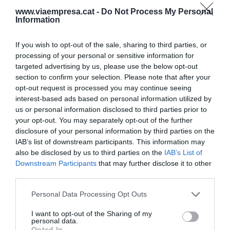
requisitos de contratación con los clientes. Las
www.viaempresa.cat -
Do Not Process My Personal
sanciones han sido por ejemplo para Endesa
Information
Energía, EDP Energía, Flip Energía, Naturgy Iberia
o Energía XXI Comercialitzadora.
If you wish to opt-out of the sale, sharing to third parties, or
processing of your personal or sensitive information for
targeted advertising by us, please use the below opt-out
section to confirm your selection. Please note that after your
Añadir
VIA Empresa
como fuente preferida
opt-out request is processed you may continue seeing
de Google de forma gratuita
interest-based ads based on personal information utilized by
Mantente informado con las últimas noticias de
actualidad
us or personal information disclosed to third parties prior to
ACTIVAR AHORA
your opt-out. You may separately opt-out of the further
disclosure of your personal information by third parties on the
IAB’s list of downstream participants. This information may
also be disclosed by us to third parties on the
IAB’s List of
Downstream Participants
that may further disclose it to other
third parties.
Personal Data Processing Opt Outs
I want to opt-out of the Sharing of my
personal data.
Opted In