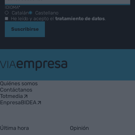
IDIOMA*
Catalán
Castellano
He leído y acepto el
tratamiento de datos
.
Suscribirse
VIA
Empresa
Quiénes somos
Contáctanos
Totmedia
EnpresaBIDEA
Última hora
Opinión