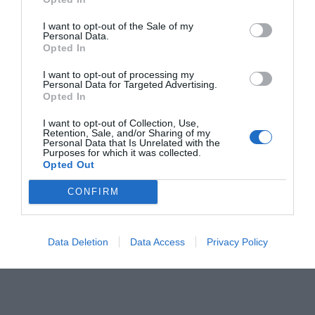
RELACIONADAS
I want to opt-out of the Sale of my
Personal Data.
Opted In
I want to opt-out of processing my
Personal Data for Targeted Advertising.
Opted In
I want to opt-out of Collection, Use,
Retention, Sale, and/or Sharing of my
Quién ha cocinado
Holaluz debuta en
Holaluz equi
Personal Data that Is Unrelated with the
Purposes for which it was collected.
el debut de Holaluz
el MAB
permisos de
Opted Out
en bolsa? Botín,
paternidad y
GVC Gaesco y la
maternidad 
CONFIRM
banca andorrana
empleados
Data Deletion
Data Access
Privacy Policy