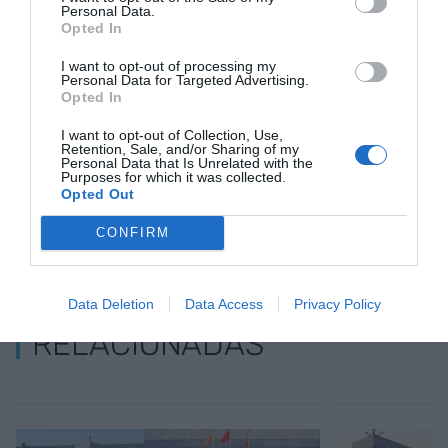
Personal Data.
Opted In
Añadir
VIA Empresa
como fuente preferida
I want to opt-out of processing my
de Google de forma gratuita
Personal Data for Targeted Advertising.
Mantente informado con las últimas noticias de
Opted In
actualidad
ACTIVAR AHORA
I want to opt-out of Collection, Use,
Retention, Sale, and/or Sharing of my
Personal Data that Is Unrelated with the
Purposes for which it was collected.
Opted Out
CONFIRM
Data Deletion
Data Access
Privacy Policy
RELACIONADAS