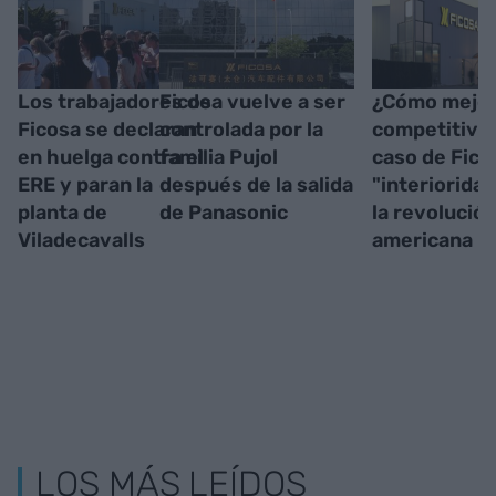
Los trabajadores de
Ficosa vuelve a ser
¿Cómo mejor
Ficosa se declaran
controlada por la
competitivid
en huelga contra el
familia Pujol
caso de Ficos
ERE y paran la
después de la salida
"interiorida
planta de
de Panasonic
la revolució
Viladecavalls
americana
LOS MÁS LEÍDOS