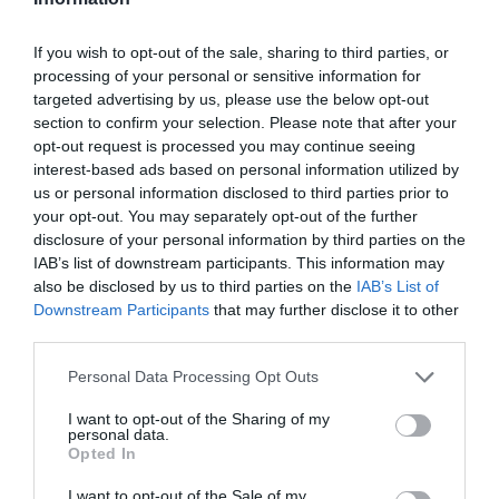
Los trabajadores de Ficosa se
If you wish to opt-out of the sale, sharing to third parties, or
declaran en huelga contra el ERE y
processing of your personal or sensitive information for
targeted advertising by us, please use the below opt-out
paran la planta de Viladecavalls
section to confirm your selection. Please note that after your
opt-out request is processed you may continue seeing
interest-based ads based on personal information utilized by
En paralelo al acuerdo, se establece un
us or personal information disclosed to third parties prior to
expediente de regulación temporal de empleo
your opt-out. You may separately opt-out of the further
(ERTE) para 38 personas en el área de ingeniería,
disclosure of your personal information by third parties on the
IAB’s list of downstream participants. This information may
a partir del 1 de septiembre hasta el 30 de junio de
also be disclosed by us to third parties on the
IAB’s List of
2027, que se amplía a 275 personas para repartir
Downstream Participants
that may further disclose it to other
“solidariamente” entre toda la plantilla, lo que
third parties.
afectaría, según cálculos de CCOO, a dos días al
Personal Data Processing Opt Outs
mes por persona. La empresa complementará la
prestación de desempleo de las personas
I want to opt-out of the Sharing of my
personal data.
afectadas por el ERTE para asegurar entre el 65%
Opted In
y el 85% del salario bruto.
I want to opt-out of the Sale of my