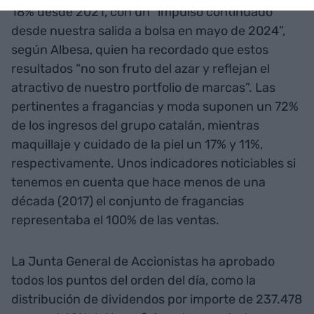
18% desde 2021, con un “impulso continuado
desde nuestra salida a bolsa en mayo de 2024”,
según Albesa, quien ha recordado que estos
resultados “no son fruto del azar y reflejan el
atractivo de nuestro portfolio de marcas”. Las
pertinentes a fragancias y moda suponen un 72%
de los ingresos del grupo catalán, mientras
maquillaje y cuidado de la piel un 17% y 11%,
respectivamente. Unos indicadores noticiables si
tenemos en cuenta que hace menos de una
década (2017) el conjunto de fragancias
representaba el 100% de las ventas.
La Junta General de Accionistas ha aprobado
todos los puntos del orden del día, como la
distribución de dividendos por importe de 237.478