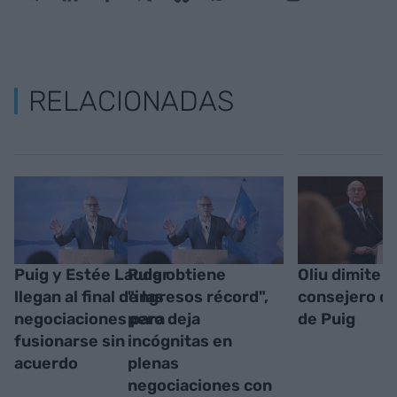
RELACIONADAS
Puig y Estée Lauder
Puig obtiene
Oliu dimite 
llegan al final de las
"ingresos récord",
consejero do
negociaciones para
pero deja
de Puig
fusionarse sin
incógnitas en
acuerdo
plenas
negociaciones con