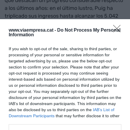
que destacan un progreso considerable respecto
a los últimos años: en el último lustro, Puig ha
triplicado sus ingresos hasta alcanzar los 5.042
millones de euros y el crecimiento del conjunto
www.viaempresa.cat -
Do Not Process My Personal
del ejercicio ha sido del 7,8% a perímetro y tipo de
Information
cambio constante, indicador que el ejercicio
anterior alcanzó un 10,9%.
If you wish to opt-out of the sale, sharing to third parties, or
processing of your personal or sensitive information for
targeted advertising by us, please use the below opt-out
Puig cuenta con un equipo superior a las 13.000
section to confirm your selection. Please note that after your
personas en todo el mundo, con 330 tiendas
opt-out request is processed you may continue seeing
propias y abarca más de 150 mercados. Son datos
interest-based ads based on personal information utilized by
us or personal information disclosed to third parties prior to
considerables si tenemos en cuenta que Albesa
your opt-out. You may separately opt-out of the further
ha recordado que, en 2004, el mercado español
disclosure of your personal information by third parties on the
representaba un 47% de la actividad de la
IAB’s list of downstream participants. This information may
also be disclosed by us to third parties on the
IAB’s List of
compañía, mientras en la actualidad tan solo un
Downstream Participants
that may further disclose it to other
7%. Concretamente, la región Europa, Oriente
third parties.
Medio y África (EMEA) supone un 55%, las