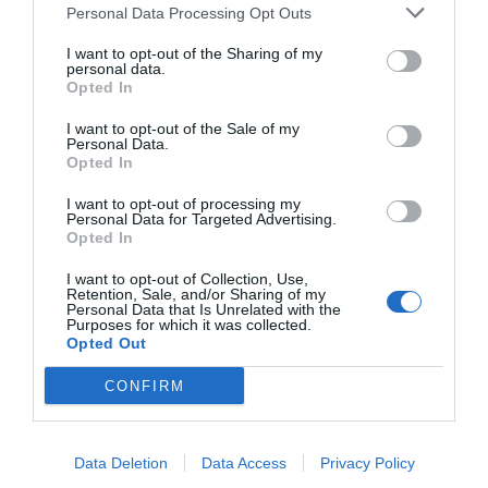
Personal Data Processing Opt Outs
Américas un 35%, y el 10% restante en Asia-
Pacífico.
I want to opt-out of the Sharing of my
personal data.
Opted In
SI QUIERES SABER MÁS
I want to opt-out of the Sale of my
Personal Data.
Opted In
I want to opt-out of processing my
Personal Data for Targeted Advertising.
Opted In
I want to opt-out of Collection, Use,
Retention, Sale, and/or Sharing of my
Personal Data that Is Unrelated with the
Purposes for which it was collected.
Puig obtiene "ingresos récord", pero deja
Opted Out
incógnitas en plenas negociaciones con
CONFIRM
Estée Lauder
Data Deletion
Data Access
Privacy Policy
La tasa de crecimiento anual compuesta es de un